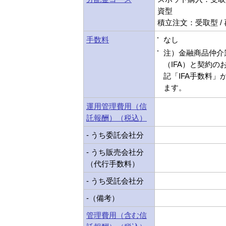
資型
積立注文：受取型 /
手数料
なし
注）金融商品仲介
（IFA）と契約の
記「IFA手数料」
ます。
運用管理費用（信
託報酬）（税込）
- うち委託会社分
- うち販売会社分
（代行手数料）
- うち受託会社分
-（備考）
管理費用（含む信