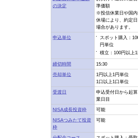
の決定
準価額
※投信休業日や国内
休場により、約定日
場合があります。
申込単位
スポット購入：10
円単位
積立：100円以上
締切時間
15:30
売却単位
1円以上1円単位
1口以上1口単位
受渡日
申込受付日から起算
業日目
NISA成長投資枠
可能
NISAつみたて投資
可能
枠
分配金コース
スポット購入：受取型