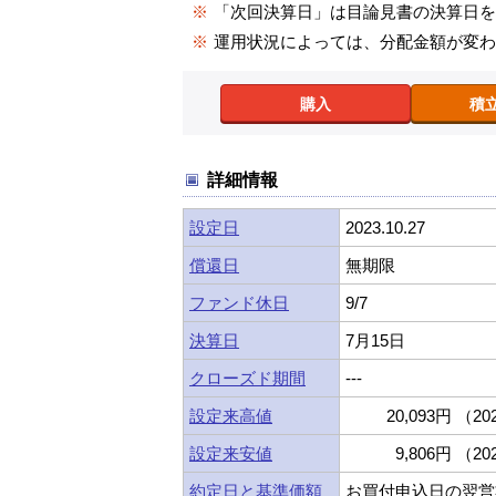
※
「次回決算日」は目論見書の決算日
※
運用状況によっては、分配金額が変
購入
積
詳細情報
設定日
2023.10.27
償還日
無期限
ファンド休日
9/7
決算日
7月15日
クローズド期間
---
設定来高値
20,093円 （202
設定来安値
9,806円 （202
約定日と基準価額
お買付申込日の翌営