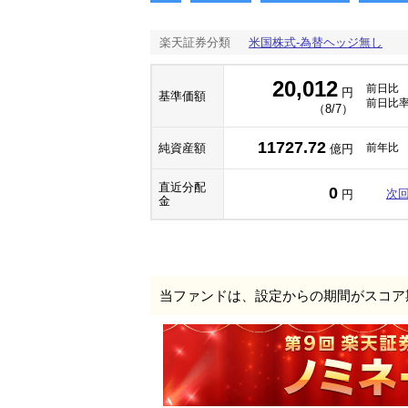
楽天証券分類
米国株式-為替ヘッジ無し
20,012
前日比
円
基準価額
前日比
（8/7）
11727.72
純資産額
前年比
億円
直近分配
0
次
円
金
当ファンドは、設定からの期間がスコア