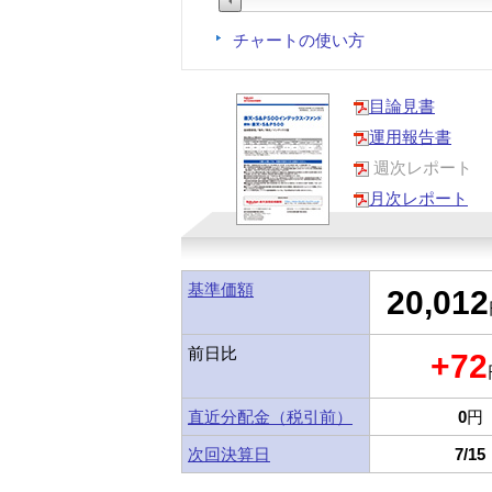
チャートの使い方
目論見書
運用報告書
週次レポート
月次レポート
基準価額
20,012
前日比
+72
直近分配金（税引前）
0
円
次回決算日
7/15