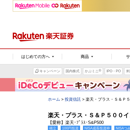
はじめての方へ
商品
®
キャンペーン
国内株式
かぶミニ
IPO・PO
米
ホーム
>
投資信託
>
楽天・プラス・Ｓ＆Ｐ
楽天・プラス・Ｓ＆Ｐ５００イ
【愛称】楽天･ﾌﾟﾗｽ･S&P500
積立
100円投資
NISA成長投資枠
NISA