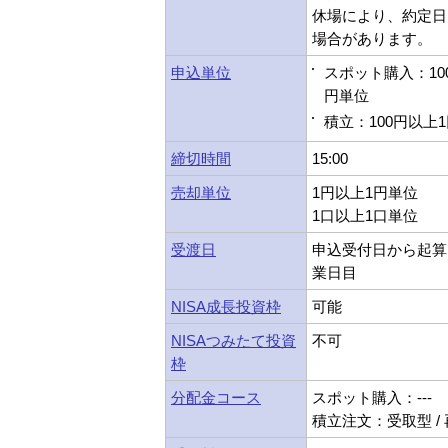
休場により、約定日
場合があります。
申込単位
スポット購入：10
円単位
積立：100円以上
締切時間
15:00
売却単位
1円以上1円単位
1口以上1口単位
受渡日
申込受付日から起算
業日目
NISA成長投資枠
可能
NISAつみたて投資
不可
枠
分配金コース
スポット購入：---
積立注文：受取型 /