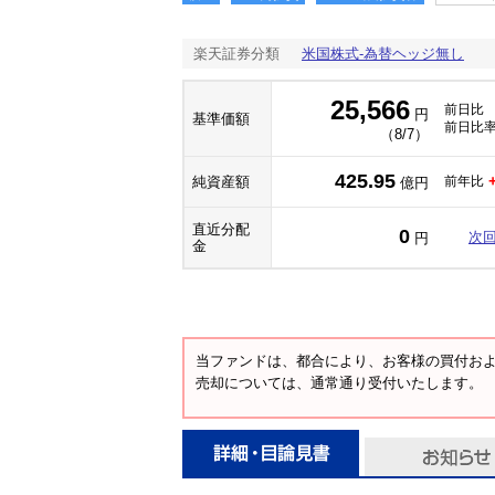
楽天証券分類
米国株式-為替ヘッジ無し
25,566
前日比
円
基準価額
前日比
（8/7）
425.95
純資産額
前年比
億円
直近分配
0
次
円
金
当ファンドは、都合により、お客様の買付お
売却については、通常通り受付いたします。