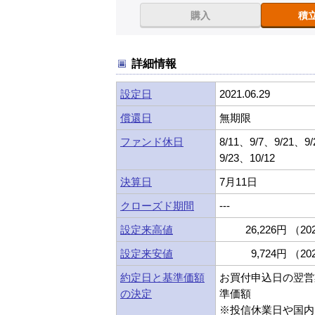
購入
積
詳細情報
設定日
2021.06.29
償還日
無期限
ファンド休日
8/11、9/7、9/21、9
9/23、10/12
決算日
7月11日
クローズド期間
---
設定来高値
26,226円 （202
設定来安値
9,724円 （202
約定日と基準価額
お買付申込日の翌営
の決定
準価額
※投信休業日や国内