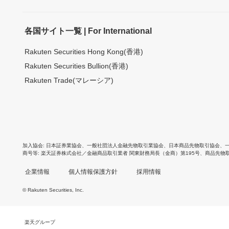
各国サイト一覧 | For International
Rakuten Securities Hong Kong(香港)
Rakuten Securities Bullion(香港)
Rakuten Trade(マレーシア)
加入協会
日本証券業協会
、
一般社団法人金融先物取引業協会
、
日本商品先物取引協会
、
商号等
楽天証券株式会社／金融商品取引業者 関東財務局長（金商）第195号、商品先物
企業情報
個人情報保護方針
採用情報
© Rakuten Securities, Inc.
楽天グループ