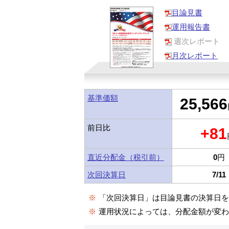
目論見書
運用報告書
週次レポート
月次レポート
基準価額
25,566
前日比
+81
直近分配金（税引前）
0
円
次回決算日
7/11
※
「次回決算日」は目論見書の決算日
※
運用状況によっては、分配金額が変