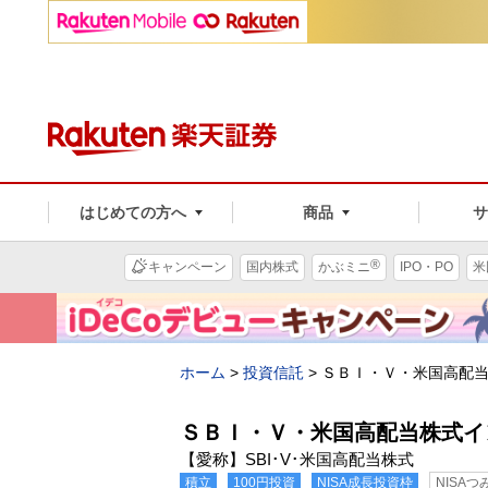
はじめての方へ
商品
®
キャンペーン
国内株式
かぶミニ
IPO・PO
米
ホーム
>
投資信託
>
ＳＢＩ・Ｖ・米国高配
ＳＢＩ・Ｖ・米国高配当株式イ
【愛称】SBI･V･米国高配当株式
積立
100円投資
NISA成長投資枠
NISA