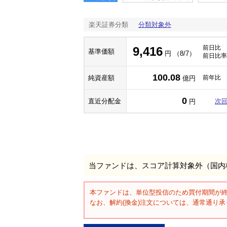
楽天証券分類
分類対象外
前日比
9,416
基準価額
円 （8/7）
前日比率
100.08
純資産額
前年比
億円
0
直近分配金
次
円
当ファンドは、スコア計算対象外（国内
本ファンドは、単位型投信のため買付期間が
なお、解約(換金)注文については、通常通り