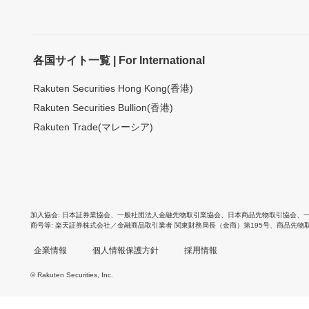
各国サイト一覧 | For International
Rakuten Securities Hong Kong(香港)
Rakuten Securities Bullion(香港)
Rakuten Trade(マレーシア)
加入協会
日本証券業協会
、
一般社団法人金融先物取引業協会
、
日本商品先物取引協会
、
商号等
楽天証券株式会社／金融商品取引業者 関東財務局長（金商）第195号、商品先物
企業情報
個人情報保護方針
採用情報
© Rakuten Securities, Inc.