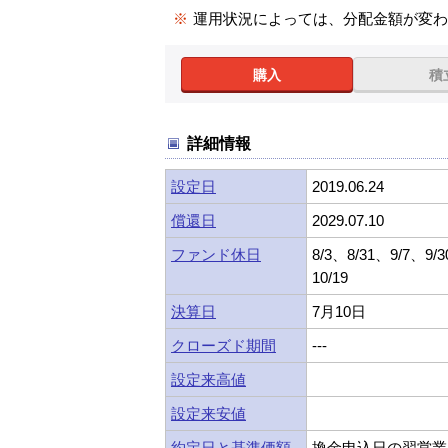
※
運用状況によっては、分配金額が変
購入
積
詳細情報
設定日
2019.06.24
償還日
2029.07.10
ファンド休日
8/3、8/31、9/7、9/
10/19
決算日
7月10日
クローズド期間
---
設定来高値
設定来安値
約定日と基準価額
換金申込日の翌営業