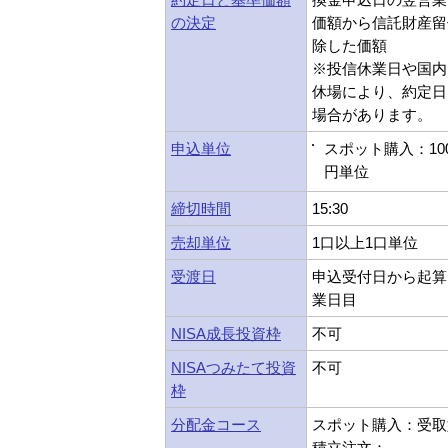
の決定
価額から信託財産留
除した価額
※投信休業日や国内
休場により、約定日
場合があります。
申込単位
スポット購入：10
円単位
締切時間
15:30
売却単位
1口以上1口単位
受渡日
申込受付日から起算
業日目
NISA成長投資枠
不可
NISAつみたて投資
不可
枠
分配金コース
スポット購入：受取
積立注文：---