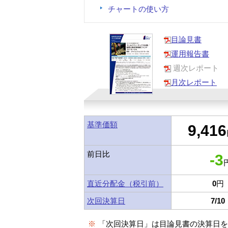
チャートの使い方
目論見書
運用報告書
週次レポート
月次レポート
基準価額
9,416
前日比
-3
円
直近分配金（税引前）
0
円
次回決算日
7/10
※
「次回決算日」は目論見書の決算日