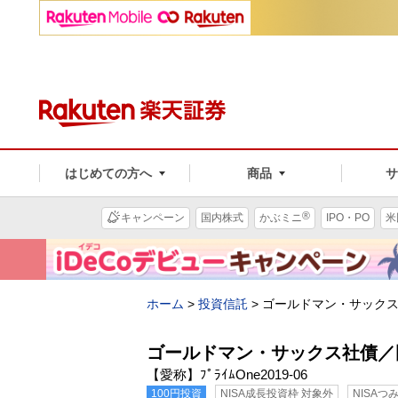
はじめての方へ
商品
®
キャンペーン
国内株式
かぶミニ
IPO・PO
米
ホーム
>
投資信託
>
ゴールドマン・サックス
ゴールドマン・サックス社債／
【愛称】ﾌﾟﾗｲﾑOne2019-06
100円投資
NISA成長投資枠 対象外
NISAつ