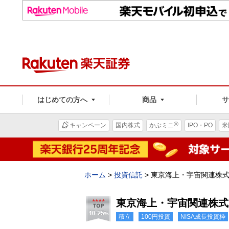
はじめての方へ
商品
®
キャンペーン
国内株式
かぶミニ
IPO・PO
米
ホーム
>
投資信託
>
東京海上・宇宙関連株
東京海上・宇宙関連株式
積立
100円投資
NISA成長投資枠