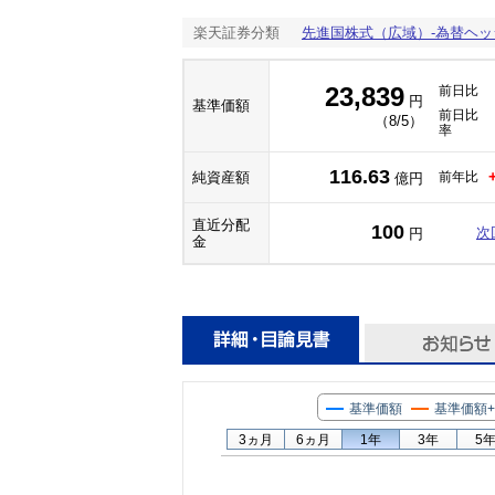
楽天証券分類
先進国株式（広域）-為替ヘッ
23,839
前日比
円
基準価額
前日比
（8/5）
率
116.63
純資産額
前年比
億円
直近分配
100
次
円
金
基準価額
基準価額
3ヵ月
6ヵ月
1年
3年
5