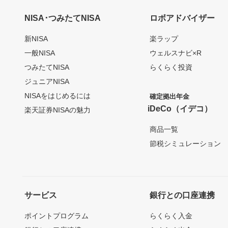
NISA･つみたてNISA
ロボアドバイザー
新NISA
楽ラップ
一般NISA
ウェルスナビ×R
つみたてNISA
らくらく投資
ジュニアNISA
NISAをはじめるには
確定拠出年金
iDeCo（イデコ）
楽天証券NISAの魅力
商品一覧
節税シミュレーション
サービス
銀行との口座連携
ポイントプログラム
らくらく入金