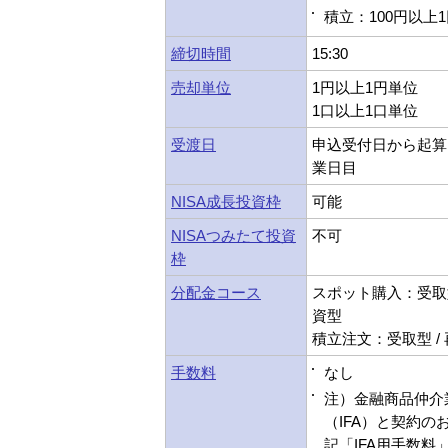
積立：100円以上
締切時間
15:30
売却単位
1円以上1円単位
1口以上1口単位
受渡日
申込受付日から起算
業日目
NISA成長投資枠
可能
NISAつみたて投資
不可
枠
分配金コース
スポット購入：受取型
資型
積立注文：受取型 /
手数料
なし
注）金融商品仲介
（IFA）と契約の
記「IFA用手数料