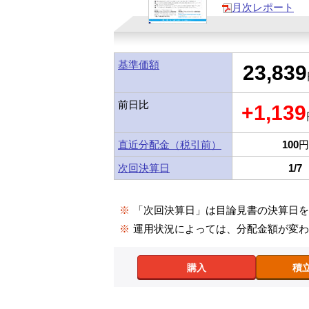
月次レポート
基準価額
23,839
前日比
+1,139
直近分配金（税引前）
100
円
次回決算日
1/7
※
「次回決算日」は目論見書の決算日
※
運用状況によっては、分配金額が変
購入
積