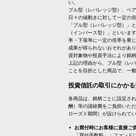
い。
ブル型（レバレッジ型）、ベ
日々の値動きに対して一定の
「ブル型（レバレッジ型）」
（インバース型）」といいます
率・下落率に一定の倍率を乗
成果が得られないおそれがあ
資対象物や投資手法により銘
上記の理由から、ブル型（レ
ことを目的とした商品で、一
投資信託の取引にかかる
各商品は、銘柄ごとに設定され
酬）等の諸経費をご負担いた
ローズド期間）が設けられて
お買付時にお客様に直接ご
「買付手数料」：ファンド