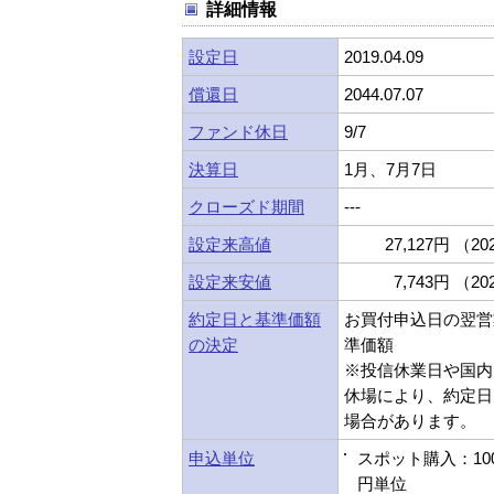
詳細情報
設定日
2019.04.09
償還日
2044.07.07
ファンド休日
9/7
決算日
1月、7月7日
クローズド期間
---
設定来高値
27,127円 （202
設定来安値
7,743円 （202
約定日と基準価額
お買付申込日の翌営
の決定
準価額
※投信休業日や国内
休場により、約定日
場合があります。
申込単位
スポット購入：10
円単位