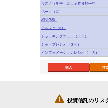
リスク（年率）楽天証券分類平均
ベータ（β）
相関係数
アルファ（α）
トラッキングエラー（ＴＥ）
シャープレシオ（ＳＲ）
インフォメーションレシオ（ＩＲ）
購入
積

投資信託のリス