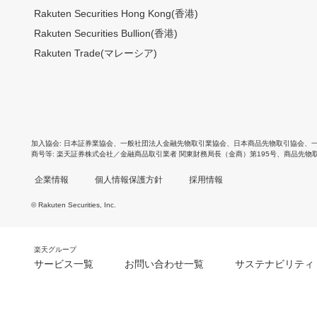
Rakuten Securities Hong Kong(香港)
Rakuten Securities Bullion(香港)
Rakuten Trade(マレーシア)
加入協会
日本証券業協会
、
一般社団法人金融先物取引業協会
、
日本商品先物取引協会
、
商号等
楽天証券株式会社／金融商品取引業者 関東財務局長（金商）第195号、商品先物
企業情報
個人情報保護方針
採用情報
© Rakuten Securities, Inc.
楽天グループ
サービス一覧
お問い合わせ一覧
サステナビリティ