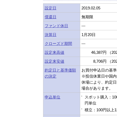
設定日
2019.02.05
償還日
無期限
ファンド休日
---
決算日
1月20日
クローズド期間
---
設定来高値
46,387円 （202
設定来安値
8,706円 （202
約定日と基準価額
お買付申込日の基準
の決定
※投信休業日や国内
休場により、約定日
場合があります。
申込単位
スポット購入：10
円単位
積立：100円以上