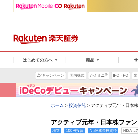
はじめての方へ
商品
®
キャンペーン
国内株式
かぶミニ
IPO・PO
米
ホーム
>
投資信託
>
アクティブ元年・日本
アクティブ元年・日本株ファン
積立
100円投資
NISA成長投資枠
NISA