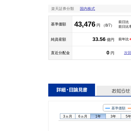
楽天証券分類
国内株式
前日比
43,476
基準価額
円 （8/7）
前日比
33.56
純資産額
前年比
億円
0
直近分配金
次
円
基準価額
3ヵ月
6ヵ月
1年
3年
5