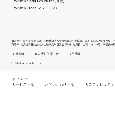
Rakuten Securities Bullion(香港)
Rakuten Trade(マレーシア)
加入協会
日本証券業協会
、
一般社団法人金融先物取引業協会
、
日本商品先物取引協会
、
商号等
楽天証券株式会社／金融商品取引業者 関東財務局長（金商）第195号、商品先物
企業情報
個人情報保護方針
採用情報
© Rakuten Securities, Inc.
楽天グループ
サービス一覧
お問い合わせ一覧
サステナビリティ
m