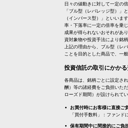
日々の値動きに対して一定の
「ブル型（レバレッジ型）」
（インバース型）」といいます
率・下落率に一定の倍率を乗
成果が得られないおそれがあ
資対象物や投資手法により銘
上記の理由から、ブル型（レ
ことを目的とした商品で、一
投資信託の取引にかかる
各商品は、銘柄ごとに設定され
酬）等の諸経費をご負担いた
ローズド期間）が設けられて
お買付時にお客様に直接ご
「買付手数料」：ファンド
保有期間中に間接的にご負