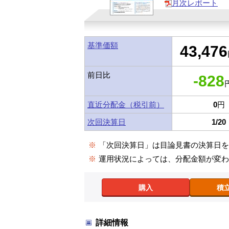
月次レポート
基準価額
43,476
前日比
-828
円
直近分配金（税引前）
0
円
次回決算日
1/20
※
「次回決算日」は目論見書の決算日
※
運用状況によっては、分配金額が変
購入
積
詳細情報