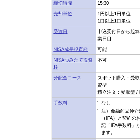
締切時間
15:30
売却単位
1円以上1円単位
1口以上1口単位
受渡日
申込受付日から起算
業日目
NISA成長投資枠
可能
NISAつみたて投資
不可
枠
分配金コース
スポット購入：受取型
資型
積立注文：受取型 /
手数料
なし
注）金融商品仲介
（IFA）と契約の
記「IFA手数料」
ます。