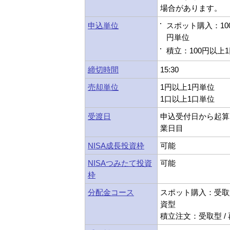
場合があります。
申込単位
スポット購入：10
円単位
積立：100円以上
締切時間
15:30
売却単位
1円以上1円単位
1口以上1口単位
受渡日
申込受付日から起算
業日目
NISA成長投資枠
可能
NISAつみたて投資
可能
枠
分配金コース
スポット購入：受取型
資型
積立注文：受取型 /