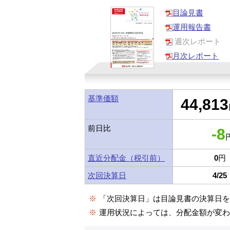
目論見書
運用報告書
週次レポート
月次レポート
基準価額
44,813
前日比
-8
円
直近分配金（税引前）
0
円
次回決算日
4/25
※
「次回決算日」は目論見書の決算日
※
運用状況によっては、分配金額が変