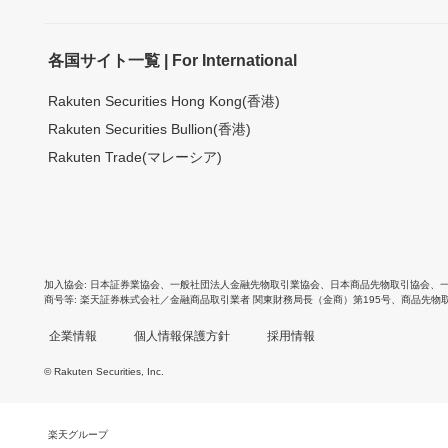
各国サイト一覧 | For International
Rakuten Securities Hong Kong(香港)
Rakuten Securities Bullion(香港)
Rakuten Trade(マレーシア)
加入協会
日本証券業協会
、
一般社団法人金融先物取引業協会
、
日本商品先物取引協会
、
商号等
楽天証券株式会社／金融商品取引業者 関東財務局長（金商）第195号、商品先物
企業情報
個人情報保護方針
採用情報
© Rakuten Securities, Inc.
楽天グループ