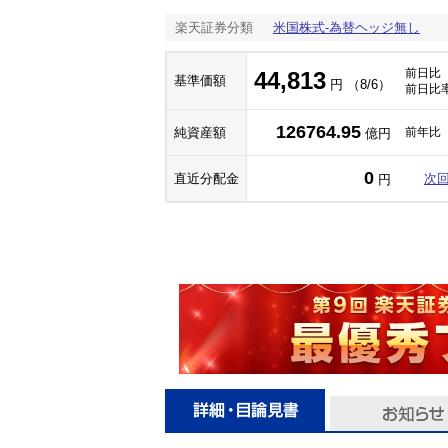
楽天証券分類
米国株式-為替ヘッジ無し
前日比
44,813
基準価額
円 （8/6）
前日比
126764.95
純資産額
前年比
億円
0
直近分配金
次
円