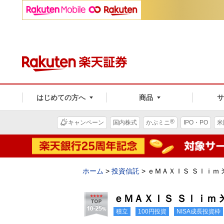
はじめての方へ
商品
®
キャンペーン
国内株式
かぶミニ
IPO・PO
米
ホーム
>
投資信託
>
ｅＭＡＸＩＳ Ｓｌｉｍ
ｅＭＡＸＩＳ Ｓｌｉｍ
積立
100円投資
NISA成長投資枠