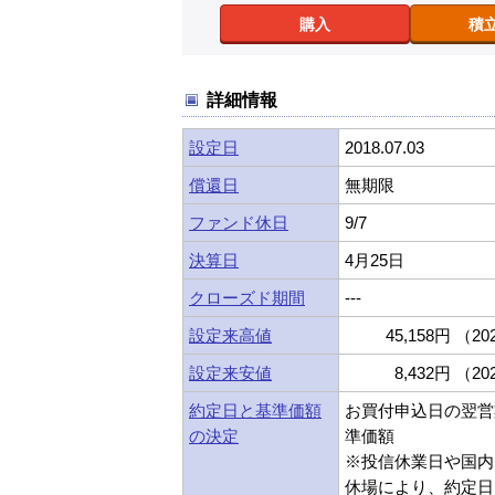
購入
積
詳細情報
設定日
2018.07.03
償還日
無期限
ファンド休日
9/7
決算日
4月25日
クローズド期間
---
設定来高値
45,158円 （202
設定来安値
8,432円 （202
約定日と基準価額
お買付申込日の翌営
の決定
準価額
※投信休業日や国内
休場により、約定日