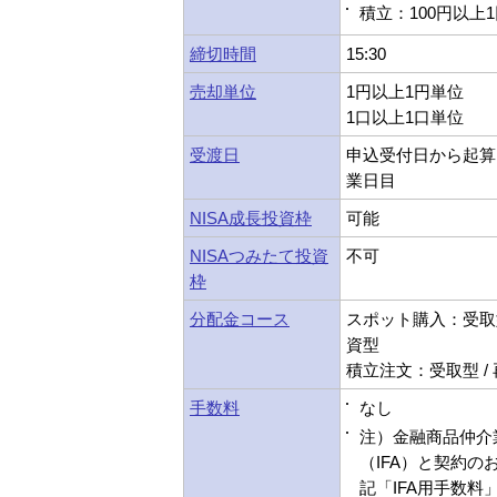
積立：100円以上
締切時間
15:30
売却単位
1円以上1円単位
1口以上1口単位
受渡日
申込受付日から起算
業日目
NISA成長投資枠
可能
NISAつみたて投資
不可
枠
分配金コース
スポット購入：受取型
資型
積立注文：受取型 /
手数料
なし
注）金融商品仲介
（IFA）と契約の
記「IFA用手数料