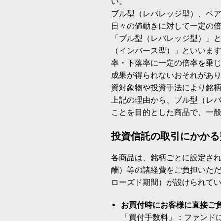
い。
ブル型（レバレッジ型）、ベ
日々の値動きに対して一定の
「ブル型（レバレッジ型）」
（インバース型）」といいます
率・下落率に一定の倍率を乗
成果が得られないおそれがあ
資対象物や投資手法により銘
上記の理由から、ブル型（レ
ことを目的とした商品で、一
投資信託の取引にかかる
各商品は、銘柄ごとに設定され
酬）等の諸経費をご負担いた
ローズド期間）が設けられて
お買付時にお客様に直接ご
「買付手数料」：ファンド