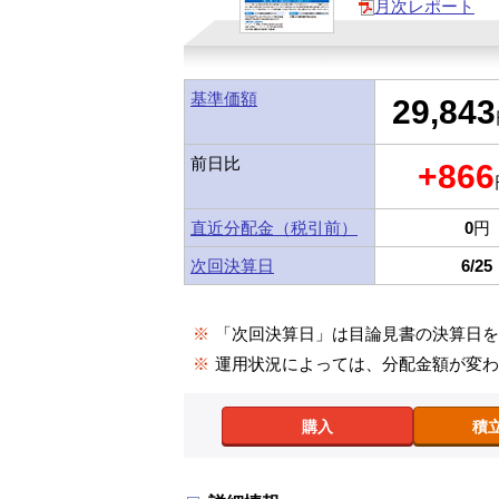
月次レポート
基準価額
29,843
前日比
+866
直近分配金（税引前）
0
円
次回決算日
6/25
※
「次回決算日」は目論見書の決算日
※
運用状況によっては、分配金額が変
購入
積