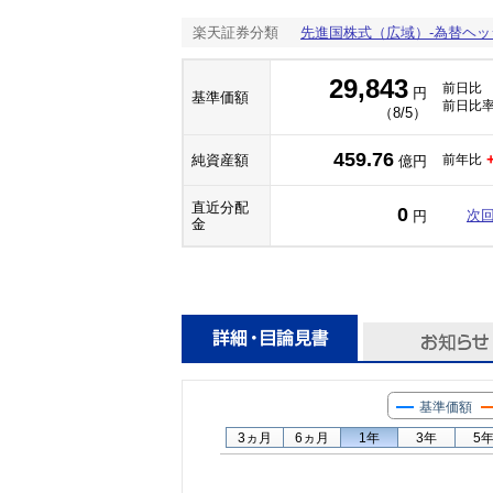
楽天証券分類
先進国株式（広域）-為替ヘッ
29,843
前日比
円
基準価額
前日比
（8/5）
459.76
純資産額
前年比
億円
直近分配
0
次
円
金
基準価額
3ヵ月
6ヵ月
1年
3年
5