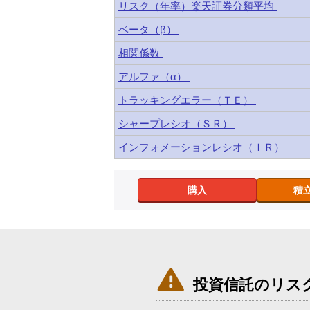
リスク（年率）楽天証券分類平均
ベータ（β）
相関係数
アルファ（α）
トラッキングエラー（ＴＥ）
シャープレシオ（ＳＲ）
インフォメーションレシオ（ＩＲ）
購入
積

投資信託のリス