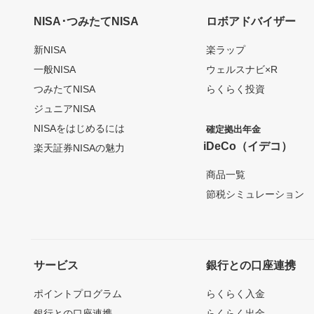
NISA･つみたてNISA
ロボアドバイザー
新NISA
楽ラップ
一般NISA
ウェルスナビ×R
つみたてNISA
らくらく投資
ジュニアNISA
NISAをはじめるには
確定拠出年金
iDeCo（イデコ）
楽天証券NISAの魅力
商品一覧
節税シミュレーション
サービス
銀行との口座連携
ポイントプログラム
らくらく入金
銀行との口座連携
らくらく出金