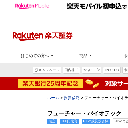
はじめての方へ
商品
®
キャンペーン
国内株式
かぶミニ
IPO・PO
米
ホーム
>
投資信託
>
フューチャー・バイオ
フューチャー・バイオテック
積立
100円投資
NISA成長投資枠
NISA