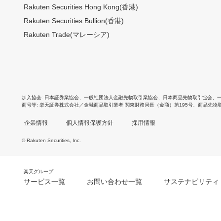
Rakuten Securities Hong Kong(香港)
Rakuten Securities Bullion(香港)
Rakuten Trade(マレーシア)
加入協会
日本証券業協会
、
一般社団法人金融先物取引業協会
、
日本商品先物取引協会
、
商号等
楽天証券株式会社／金融商品取引業者 関東財務局長（金商）第195号、商品先物
企業情報
個人情報保護方針
採用情報
© Rakuten Securities, Inc.
楽天グループ
サービス一覧
お問い合わせ一覧
サステナビリティ