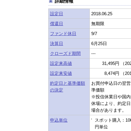
詳細情報
設定日
2018.06.25
償還日
無期限
ファンド休日
9/7
決算日
6月25日
クローズド期間
---
設定来高値
31,495円 （202
設定来安値
8,474円 （201
約定日と基準価額
お買付申込日の翌営
の決定
準価額
※投信休業日や国内
休場により、約定日
場合があります。
申込単位
スポット購入：10
円単位