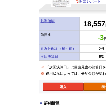
月次レポート
基準価額
18,557
前日比
-3
円
直近分配金（税引前）
0
円
次回決算日
8/2
※
「次回決算日」は目論見書の決算日
※
運用状況によっては、分配金額が変
購入
積
詳細情報