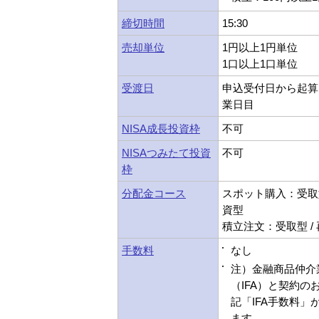
締切時間
15:30
売却単位
1円以上1円単位
1口以上1口単位
受渡日
申込受付日から起算
業日目
NISA成長投資枠
不可
NISAつみたて投資
不可
枠
分配金コース
スポット購入：受取型
資型
積立注文：受取型 /
手数料
なし
注）金融商品仲介
（IFA）と契約の
記「IFA手数料」
ます。