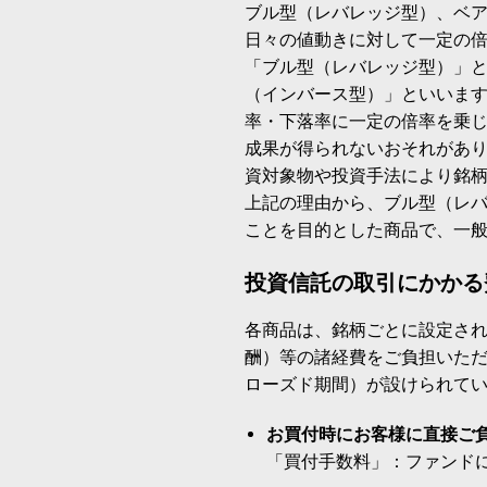
ブル型（レバレッジ型）、ベ
日々の値動きに対して一定の
「ブル型（レバレッジ型）」
（インバース型）」といいます
率・下落率に一定の倍率を乗
成果が得られないおそれがあ
資対象物や投資手法により銘
上記の理由から、ブル型（レ
ことを目的とした商品で、一
投資信託の取引にかかる
各商品は、銘柄ごとに設定され
酬）等の諸経費をご負担いた
ローズド期間）が設けられて
お買付時にお客様に直接ご
「買付手数料」：ファンド