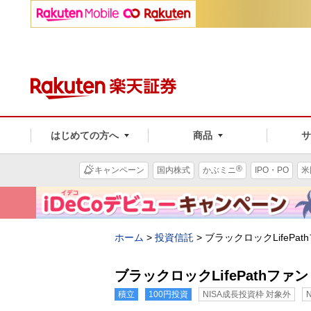
はじめての方へ
商品
®
キャンペーン
国内株式
かぶミニ
IPO・PO
米
ホーム
>
投資信託
>
ブラックロックLifePat
ブラックロックLifePathファン
積立
100円投資
NISA成長投資枠 対象外