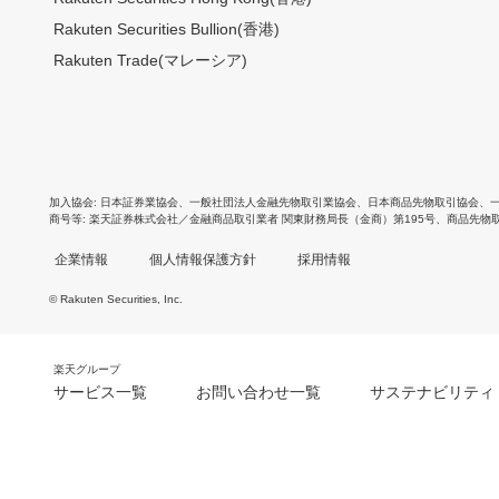
Rakuten Securities Bullion(香港)
Rakuten Trade(マレーシア)
加入協会
日本証券業協会
、
一般社団法人金融先物取引業協会
、
日本商品先物取引協会
、
商号等
楽天証券株式会社／金融商品取引業者 関東財務局長（金商）第195号、商品先物
企業情報
個人情報保護方針
採用情報
© Rakuten Securities, Inc.
楽天グループ
サービス一覧
お問い合わせ一覧
サステナビリティ
m