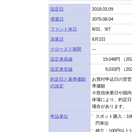
設定日
2018.03.09
償還日
2070.08.04
ファンド休日
8/31、9/7
決算日
8月2日
クローズド期間
---
設定来高値
19,048円 （202
設定来安値
9,033円 （202
約定日と基準価額
お買付申込日の翌営
の決定
準価額
※投信休業日や国内
休場により、約定日
場合があります。
申込単位
スポット購入：10
円単位
積立：100円以上