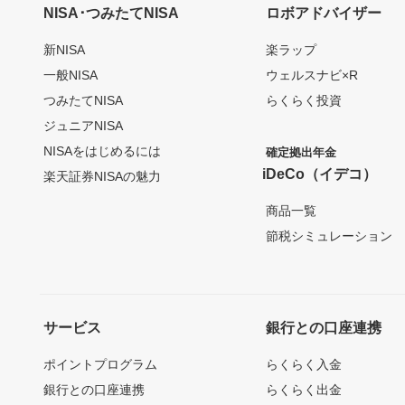
NISA･つみたてNISA
ロボアドバイザー
新NISA
楽ラップ
一般NISA
ウェルスナビ×R
つみたてNISA
らくらく投資
ジュニアNISA
NISAをはじめるには
確定拠出年金
iDeCo（イデコ）
楽天証券NISAの魅力
商品一覧
節税シミュレーション
サービス
銀行との口座連携
ポイントプログラム
らくらく入金
銀行との口座連携
らくらく出金