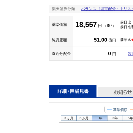
楽天証券分類
バランス（固定配分・中リス
前日比
18,557
基準価額
円 （8/7）
前日比
51.00
純資産額
前年比
億円
0
直近分配金
次
円
基準価額
3ヵ月
6ヵ月
1年
3年
5