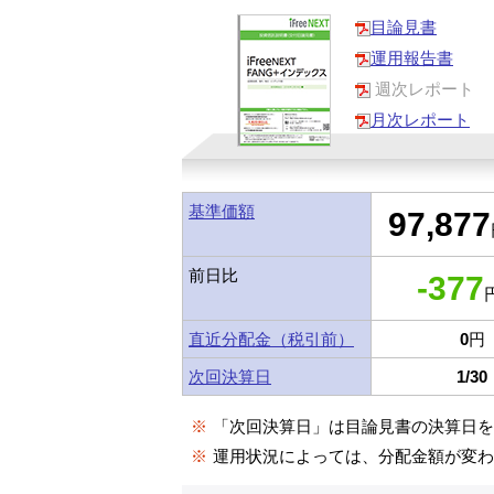
目論見書
運用報告書
週次レポート
月次レポート
基準価額
97,877
前日比
-377
円
直近分配金（税引前）
0
円
次回決算日
1/30
※
「次回決算日」は目論見書の決算日
※
運用状況によっては、分配金額が変