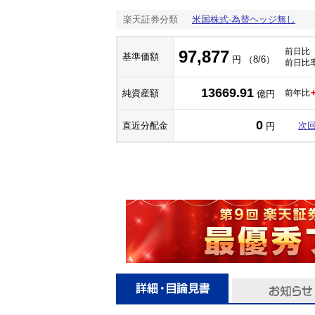
楽天証券分類
米国株式-為替ヘッジ無し
前日比
97,877
基準価額
円 （8/6）
前日比
13669.91
純資産額
前年比
億円
0
直近分配金
次
円