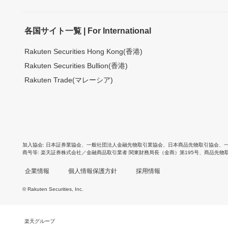
各国サイト一覧 | For International
Rakuten Securities Hong Kong(香港)
Rakuten Securities Bullion(香港)
Rakuten Trade(マレーシア)
加入協会
日本証券業協会
、
一般社団法人金融先物取引業協会
、
日本商品先物取引協会
、
商号等
楽天証券株式会社／金融商品取引業者 関東財務局長（金商）第195号、商品先物
企業情報
個人情報保護方針
採用情報
© Rakuten Securities, Inc.
楽天グループ