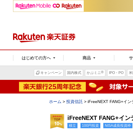
はじめての方へ
商品
®
キャンペーン
国内株式
かぶミニ
IPO・PO
米
ホーム
>
投資信託
>
iFreeNEXT FANG+
iFreeNEXT FANG+
積立
100円投資
NISA成長投資枠