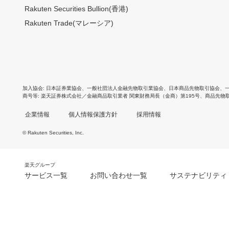
Rakuten Securities Bullion(香港)
Rakuten Trade(マレーシア)
加入協会
日本証券業協会
、
一般社団法人金融先物取引業協会
、
日本商品先物取引協会
、
商号等
楽天証券株式会社／金融商品取引業者 関東財務局長（金商）第195号、商品先物
企業情報
個人情報保護方針
採用情報
© Rakuten Securities, Inc.
楽天グループ
サービス一覧
お問い合わせ一覧
サステナビリティ
m