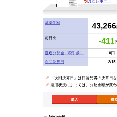
月次レポート
基準価額
43,266
前日比
-411
円
直近分配金（税引前）
0
円
次回決算日
2/15
※
「次回決算日」は目論見書の決算日
※
運用状況によっては、分配金額が変
購入
積