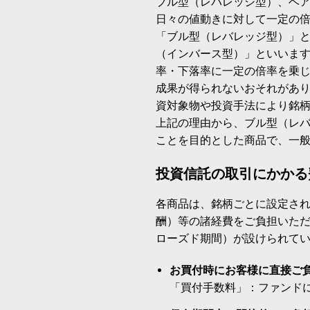
ブル型（レバレッジ型）、ベ
日々の値動きに対して一定の
「ブル型（レバレッジ型）」
（インバース型）」といいます
率・下落率に一定の倍率を乗
成果が得られないおそれがあ
資対象物や投資手法により銘
上記の理由から、ブル型（レ
ことを目的とした商品で、一
投資信託の取引にかかる
各商品は、銘柄ごとに設定され
酬）等の諸経費をご負担いた
ローズド期間）が設けられて
お買付時にお客様に直接ご
「買付手数料」：ファンド