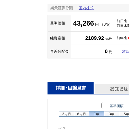
楽天証券分類
国内株式
前日比
43,266
基準価額
円 （8/6）
前日比
2189.92
純資産額
前年比
億円
0
直近分配金
次
円
基準価額
3ヵ月
6ヵ月
1年
3年
5
+75%