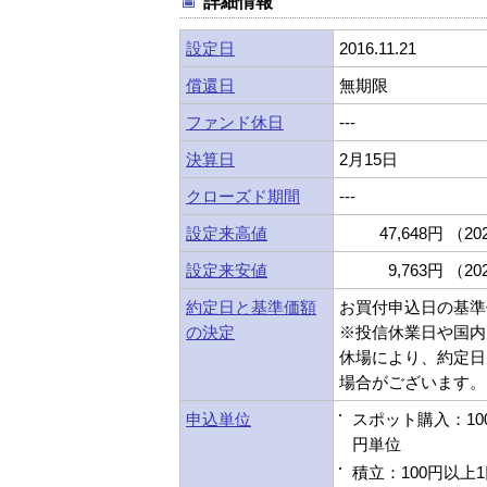
詳細情報
設定日
2016.11.21
償還日
無期限
ファンド休日
---
決算日
2月15日
クローズド期間
---
設定来高値
47,648円 （202
設定来安値
9,763円 （202
約定日と基準価額
お買付申込日の基準
の決定
※投信休業日や国内
休場により、約定日
場合がございます。
申込単位
スポット購入：10
円単位
積立：100円以上