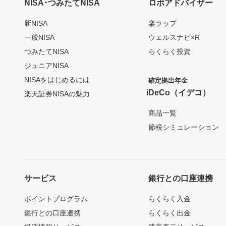
NISA･つみたてNISA
ロボアドバイザー
新NISA
楽ラップ
一般NISA
ウェルスナビ×R
つみたてNISA
らくらく投資
ジュニアNISA
NISAをはじめるには
確定拠出年金
iDeCo（イデコ）
楽天証券NISAの魅力
商品一覧
節税シミュレーション
サービス
銀行との口座連携
ポイントプログラム
らくらく入金
銀行との口座連携
らくらく出金