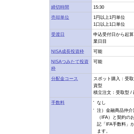
締切時間
15:30
売却単位
1円以上1円単位
1口以上1口単位
受渡日
申込受付日から起算
業日目
NISA成長投資枠
可能
NISAつみたて投資
可能
枠
分配金コース
スポット購入：受取型
資型
積立注文：受取型 /
手数料
なし
注）金融商品仲介
（IFA）と契約の
記「IFA手数料」
ます。