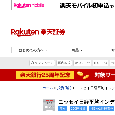
はじめての方へ
商品
®
キャンペーン
国内株式
かぶミニ
IPO・PO
米
ホーム
>
投資信託
>
ニッセイ日経平均イン
ニッセイ日経平均インデ
積立
100円投資
NISA成長投資枠