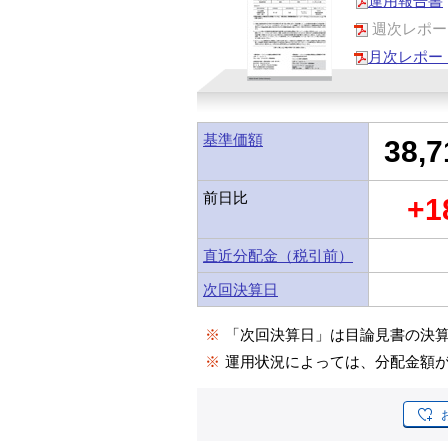
運用報告書
週次レポー
月次レポー
基準価額
38,7
前日比
+1
直近分配金（税引前）
次回決算日
※
「次回決算日」は目論見書の決
※
運用状況によっては、分配金額