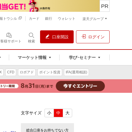
PR
報トウシル
カード
銀行
ウォレット
楽天グループ
口座開設
ログイン
お客様サポート
検索
マーケット情報
学び･セミナー
X
CFD
ロボアド
ポイント投資
IFA(運用相談)
文字サイズ
小
中
大
総合口座をお持ちでない方