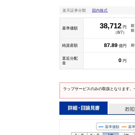
楽天証券分類
国内株式
38,712
前
円
基準価額
前
（8/7）
87.89
純資産額
前
億円
直近分配
0
円
金
ラップサービスのみの取扱となります。
基準価額
基準