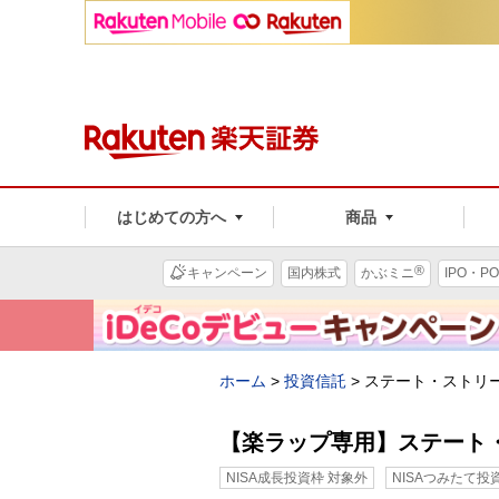
はじめての方へ
商品
®
キャンペーン
国内株式
かぶミニ
IPO・PO
ホーム
>
投資信託
>
ステート・ストリ
【楽ラップ専用】ステート
NISA成長投資枠 対象外
NISAつみたて投