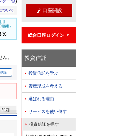
ング一覧
)
について
口座開設

費用
託報酬）
88％
総合口座ログイン

せん。
投資信託
登録
投資信託を学ぶ

資産形成を考える

選ばれる理由

サービスを使い倒す

投資信託を探す
