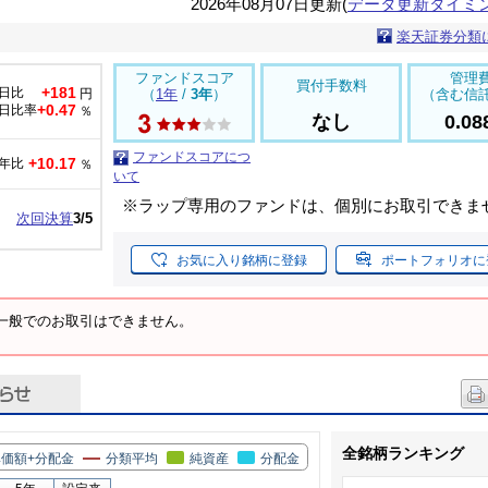
2026年08月07日更新(
データ更新タイミ
楽天証券分類
ファンドスコア
管理
買付手数料
+181
日比
円
（
1年
/
3年
）
（含む信
+0.47
日比率
％
なし
0.0
ファンドスコアにつ
+10.17
年比
％
いて
※ラップ専用のファンドは、個別にお取引できま
次回決算
3/5
お気に入り銘柄に登録
ポートフォリオに
一般でのお取引はできません。
全銘柄ランキング
価額+分配金
分類平均
純資産
分配金