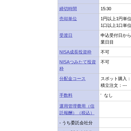
締切時間
15:30
売却単位
1円以上1円単
1口以上1口単
受渡日
申込受付日から
業日目
NISA成長投資枠
不可
NISAつみたて投資
不可
枠
分配金コース
スポット購入：-
積立注文：---
手数料
なし
運用管理費用（信
託報酬）（税込）
- うち委託会社分