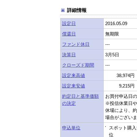
詳細情報
設定日
2016.05.09
償還日
無期限
ファンド休日
---
決算日
3月5日
クローズド期間
---
設定来高値
38,974円 
設定来安値
9,215円 
約定日と基準価額
お買付申込日
の決定
※投信休業日
休場により、
場合がござい
申込単位
スポット購入
位