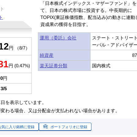
「日本株式インデックス・マザーファンド」を
ト
て、日本の株式市場に投資する。中長期的に
ト
TOPIX(東証株価指数、配当込み)の動きに連動
資成果の獲得を目指す。
運用（委託）会社
ステート・ストリー
12
ーバル・アドバイザ
円 （8/7）
純資産
8
81
楽天証券分類
国内株式
円 (0.47%)
0
円
3/5
算日を表示しています。
が変わる場合、又は分配金が支払われない場合があります。
お気に入り銘柄に登録
ポートフォリオに登録