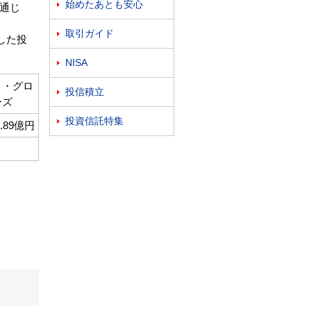
始めたあとも安心

通じ
取引ガイド

した投
NISA

ト・グロ
投信積立

ーズ
投資信託特集

7.89億円