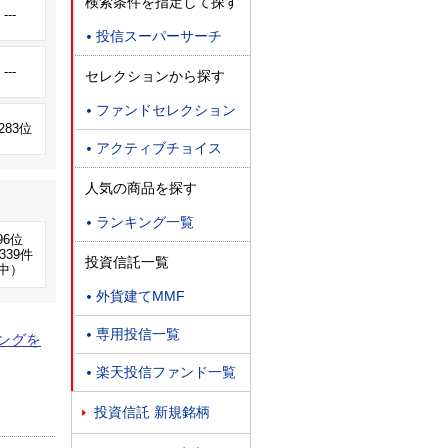
検索条件を指定して探す
---
投信スーパーサーチ

---
セレクションから探す
ファンドセレクション

,283位
アクティブチョイス

人気の商品を探す
ランキング一覧

96位
339件
投資信託一覧
中）
外貨建てMMF

専用投信一覧

ングを
楽天投信ファンド一覧

投資信託 新規銘柄
