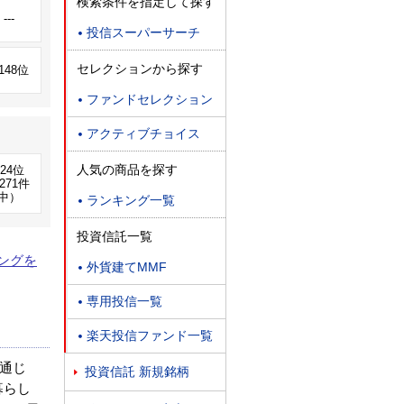
検索条件を指定して探す
---
投信スーパーサーチ

セレクションから探す
,148位
ファンドセレクション

アクティブチョイス

人気の商品を探す
224位
271件
中）
ランキング一覧

投資信託一覧
ングを
外貨建てMMF

専用投信一覧

楽天投信ファンド一覧

通じ
投資信託 新規銘柄

暮らし