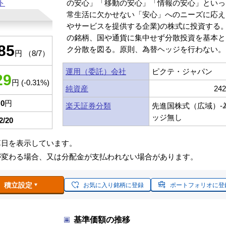
ト
の安心」「移動の安心」「情報の安心」といっ
常生活に欠かせない「安心」へのニーズに応え
やサービスを提供する企業)の株式に投資する
の銘柄、国や通貨に集中せず分散投資を基本と
85
ク分散を図る。原則、為替ヘッジを行わない。
円 （8/7）
運用（委託）会社
ピクテ・ジャパン
29
円 (-0.31%)
純資産
24
0
円
楽天証券分類
先進国株式（広域）-
ッジ無し
2/20
算日を表示しています。
が変わる場合、又は分配金が支払われない場合があります。
積立設定
お気に入り銘柄に登録
ポートフォリオに登
基準価額の推移