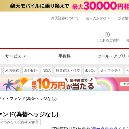
楽天証券について
投資情
法人のお客様
よくあるご質問
手数料
サービス
ツール・アプリ
米国株式
海外ETF
NISA
投資信託・積立
iDeCo
金・プラチナ
F
ィ・ファンド(為替ヘッジなし)
ンド(為替ヘッジなし)
ISAつみたて投資枠 対象外
2026年08月07日更新(
データ更新タイミ