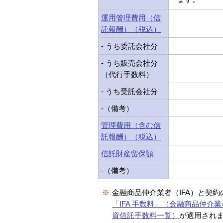
運用管理費用（信
託報酬）（税込）
- うち委託会社分
- うち販売会社分
（代行手数料）
- うち受託会社分
-（備考）
管理費用（含む信
託報酬）（税込）
信託財産留保額
-（備考）
※
金融商品仲介業者（IFA）と契
「IFA 手数料」（金融商品仲介業
資信託手数料一覧）
が適用され