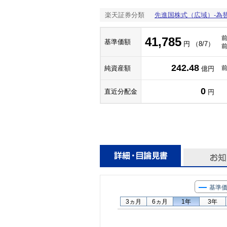
楽天証券分類
先進国株式（広域）-為
41,785
基準価額
円 （8/7）
242.48
純資産額
億円
0
直近分配金
円
基準
3ヵ月
6ヵ月
1年
3年