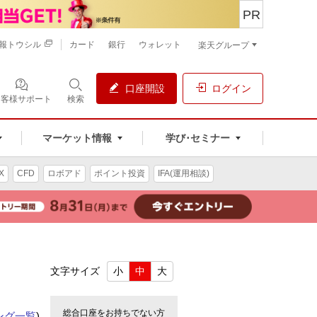
PR
報トウシル
カード
銀行
ウォレット
楽天グループ
口座開設
ログイン
お客様サポート
検索
マーケット情報
学び･セミナー
X
CFD
ロボアド
ポイント投資
IFA(運用相談)
文字サイズ
小
中
大
総合口座をお持ちでない方
ング一覧
)