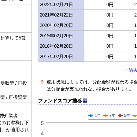
2022年02月21日
0円
2
2021年02月22日
0円
2
位
2020年02月20日
0円
1
位
2019年02月20日
0円
1
起算して5営
2018年02月20日
0円
1
2017年02月20日
0円
1
過
※
運用状況によっては、分配金額が変わる場
取型 / 再投
は分配金が支払われない場合があります。
 / 再投資型
ファンドスコア推移
仲介業者
1年
3年
5年
契約のお客様は下
5
数料」が適用され
4