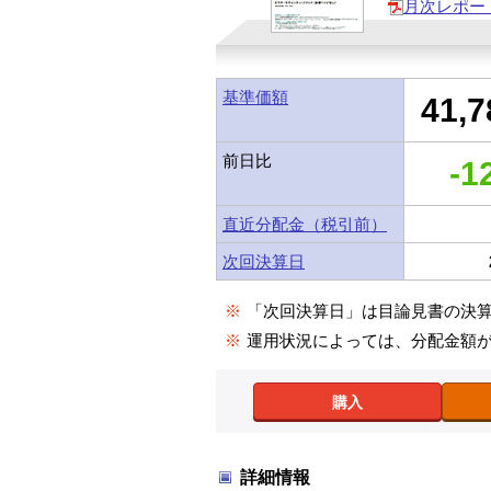
月次レポー
基準価額
41,7
前日比
-1
直近分配金（税引前）
次回決算日
※
「次回決算日」は目論見書の決
※
運用状況によっては、分配金額
購入
詳細情報