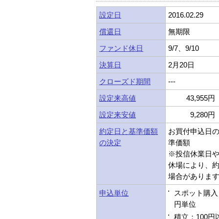
設定日
2016.02.29
償還日
無期限
ファンド休日
9/7、9/10
決算日
2月20日
クローズド期間
---
設定来高値
43,955円 
設定来安値
9,280円 
約定日と基準価額
お買付申込日
の決定
準価額
※投信休業日
休場により、
場合がありま
申込単位
スポット購入：
円単位
積立：100円