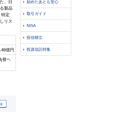
た、日
始めたあとも安心

る製品
取引ガイド

。特定
しリス
NISA

投信積立

投資信託特集
2.48億円

為替ヘ
録