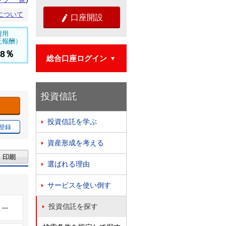
について
口座開設

費用
託報酬）
08％
総合口座ログイン

投資信託
投資信託を学ぶ

登録
資産形成を考える

選ばれる理由

サービスを使い倒す

投資信託を探す

---