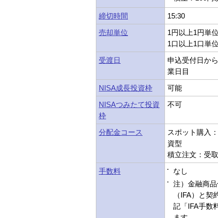
締切時間
15:30
売却単位
1円以上1円単
1口以上1口単
受渡日
申込受付日から
業日目
NISA成長投資枠
可能
NISAつみたて投資
不可
枠
分配金コース
スポット購入：受
資型
積立注文：受取型
手数料
なし
注）金融商品
（IFA）と
記「IFA手
ます。