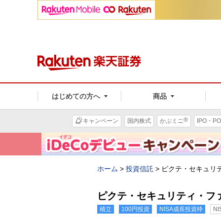
はじめての方へ
商品
®
キャンペーン
国内株式
かぶミニ
IPO・PO
ホーム
>
投資信託
>
ピクテ・セキュリテ
ピクテ・セキュリティ・ファ
積立
100円投資
NISA成長投資枠
N