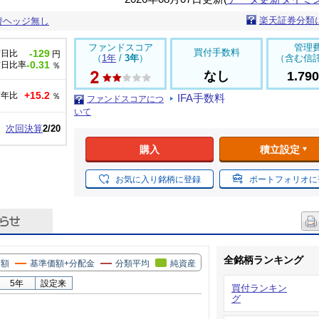
楽天証券分類
替ヘッジ無し
ファンドスコア
管理
買付手数料
-129
前日比
円
（
1年
/
3年
）
（含む信
-0.31
前日比率
％
なし
1.79
+15.2
前年比
％
IFA手数料
ファンドスコアにつ
いて
次回決算
2/20
購入
積立設定
お気に入り銘柄に登録
ポートフォリオに
全銘柄ランキング
価額
基準価額+分配金
分類平均
純資産
5年
設定来
買付ランキン
グ