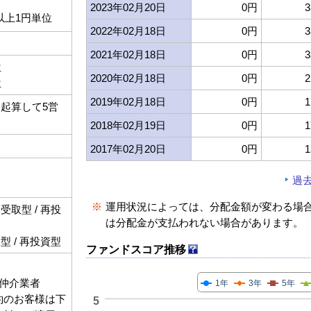
2023年02月20日
0円
3
以上1円単位
2022年02月18日
0円
3
2021年02月18日
0円
3
位
2020年02月18日
0円
2
位
2019年02月18日
0円
1
起算して5営
2018年02月19日
0円
1
2017年02月20日
0円
1
過
※
運用状況によっては、分配金額が変わる場
取型 / 再投
は分配金が支払われない場合があります。
 / 再投資型
ファンドスコア推移
仲介業者
1年
3年
5年
契約のお客様は下
5