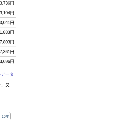
3,736円
3,104円
3,041円
1,883円
7,803円
7,361円
3,696円
去データ
合、又
10年