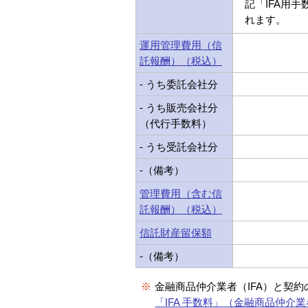
記「IFA用
れます。
運用管理費用（信
託報酬）（税込）
- うち委託会社分
- うち販売会社分
（代行手数料）
- うち受託会社分
-（備考）
管理費用（含む信
託報酬）（税込）
信託財産留保額
-（備考）
※
金融商品仲介業者（IFA）と契
「IFA 手数料」（金融商品仲介業