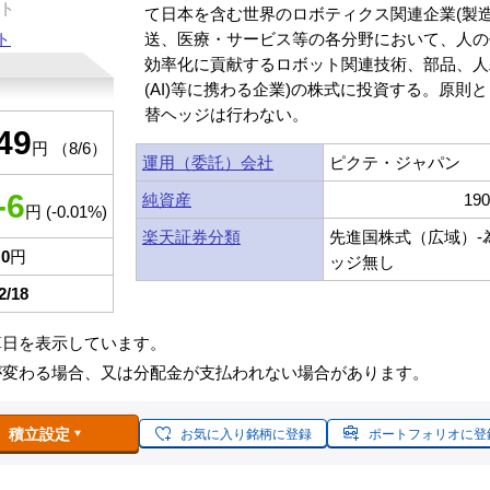
ト
て日本を含む世界のロボティクス関連企業(製
ト
送、医療・サービス等の各分野において、人の
効率化に貢献するロボット関連技術、部品、人
(AI)等に携わる企業)の株式に投資する。原則
替ヘッジは行わない。
49
円 （8/6）
運用（委託）会社
ピクテ・ジャパン
-6
純資産
19
円 (-0.01%)
楽天証券分類
先進国株式（広域）-
0
円
ッジ無し
2/18
算日を表示しています。
が変わる場合、又は分配金が支払われない場合があります。
積立設定
お気に入り銘柄に登録
ポートフォリオに登