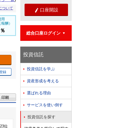
について
口座開設

費用
託報酬）
9％
総合口座ログイン

投資信託
投資信託を学ぶ

登録
資産形成を考える

選ばれる理由

サービスを使い倒す

投資信託を探す

523位