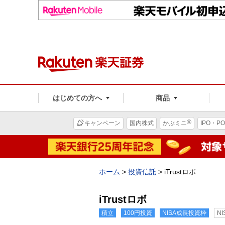
はじめての方へ
商品
®
キャンペーン
国内株式
かぶミニ
IPO・PO
ホーム
>
投資信託
>
iTrustロボ
iTrustロボ
積立
100円投資
NISA成長投資枠
N