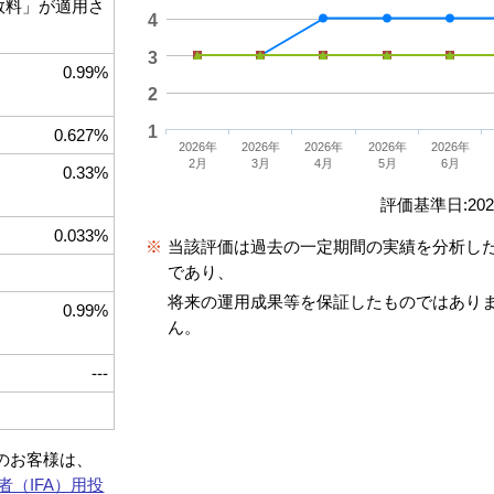
手数料」が適用さ
4
3
0.99%
2
1
0.627%
2026年
2026年
2026年
2026年
2026年
2月
3月
4月
5月
6月
0.33%
評価基準日:2026
0.033%
※
当該評価は過去の一定期間の実績を分析し
であり、
将来の運用成果等を保証したものではあり
0.99%
ん。
---
約のお客様は、
者（IFA）用投