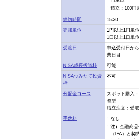
積立：100円
締切時間
15:30
売却単位
1円以上1円単
1口以上1口単
受渡日
申込受付日から
業日目
NISA成長投資枠
可能
NISAつみたて投資
不可
枠
分配金コース
スポット購入：受
資型
積立注文：受取型
手数料
なし
注）金融商品
（IFA）と