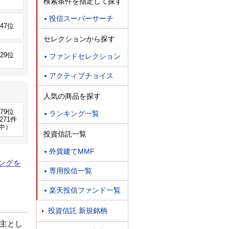
検索条件を指定して探す
投信スーパーサーチ

347位
セレクションから探す
229位
ファンドセレクション

アクティブチョイス

人気の商品を探す
179位
ランキング一覧

271件
中）
投資信託一覧
外貨建てMMF

ングを
専用投信一覧

楽天投信ファンド一覧

投資信託 新規銘柄

主とし