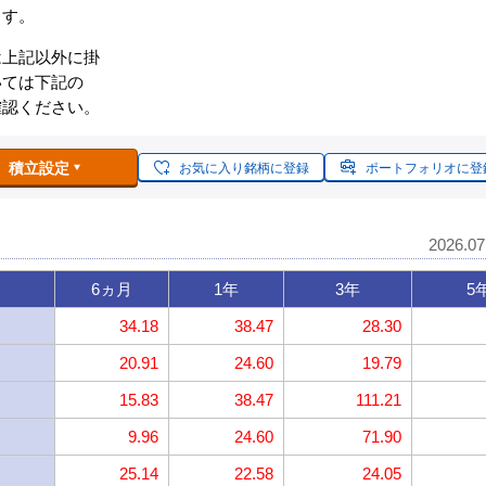
ます。
は上記以外に掛
いては下記の
確認ください。
積立設定
お気に入り銘柄に登録
ポートフォリオに登
2026.0
6ヵ月
1年
3年
5
34.18
38.47
28.30
20.91
24.60
19.79
15.83
38.47
111.21
9.96
24.60
71.90
25.14
22.58
24.05