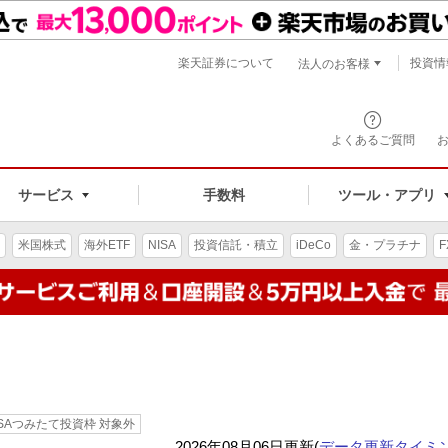
楽天証券について
投資情
法人のお客様
よくあるご質問
手数料
サービス
ツール・アプリ
米国株式
海外ETF
NISA
投資信託・積立
iDeCo
金・プラチナ
F
ISAつみたて投資枠 対象外
2026年08月06日更新(
データ更新タイミ