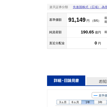
楽天証券分類
先進国株式（広域）-為
91,149
基準価額
円 （8/6）
190.65
純資産額
億円
0
直近分配金
円
基準
3ヵ月
6ヵ月
1年
3年