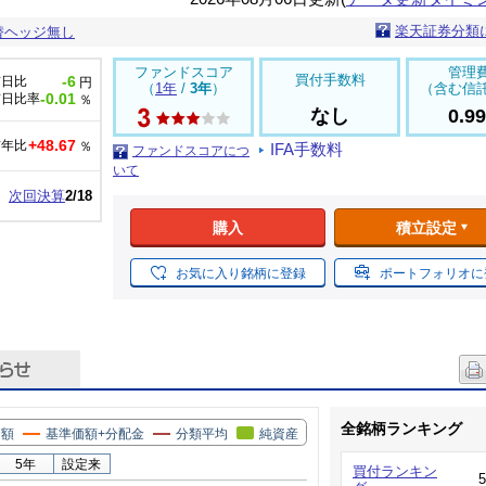
楽天証券分類
替ヘッジ無し
ファンドスコア
管理
買付手数料
-6
前日比
円
（
1年
/
3年
）
（含む信
-0.01
前日比率
％
なし
0.9
+48.67
前年比
％
IFA手数料
ファンドスコアにつ
いて
次回決算
2/18
購入
積立設定
お気に入り銘柄に登録
ポートフォリオに
全銘柄ランキング
価額
基準価額+分配金
分類平均
純資産
5年
設定来
買付ランキン