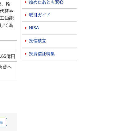
始めたあとも安心

造、輸
代替や
取引ガイド

工知能
として為
NISA

投信積立

投資信託特集

0.65億円
為替ヘ
録