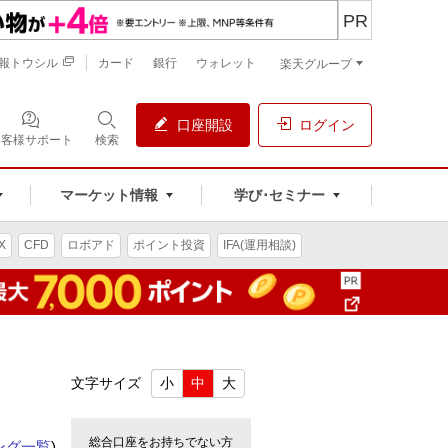
PR
報トウシル
カード
銀行
ウォレット
楽天グループ
口座開設
ログイン
お客様サポート
検索
マーケット情報
学び･セミナー
X
CFD
ロボアド
ポイント投資
IFA(運用相談)
文字サイズ
小
中
大
総合口座をお持ちでない方
ング一覧
)