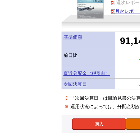
週次レポー
月次レポー
基準価額
91,1
前日比
直近分配金（税引前）
次回決算日
※
「次回決算日」は目論見書の決
※
運用状況によっては、分配金額
購入