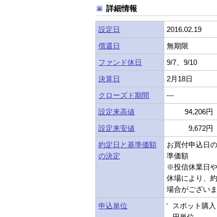
詳細情報
設定日
2016.02.19
償還日
無期限
ファンド休日
9/7、9/10
決算日
2月18日
クローズド期間
---
設定来高値
94,206円 
設定来安値
9,672円 
約定日と基準価額
お買付申込日
の決定
準価額
※投信休業日
休場により、
場合がござい
申込単位
スポット購入：
円単位