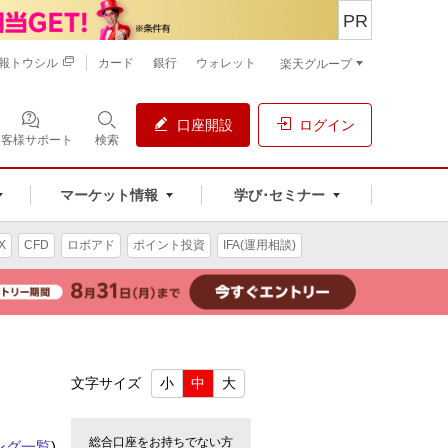
PR
報トウシル
カード
銀行
ウォレット
楽天グループ
口座開設
ログイン
お客様サポート
検索
マーケット情報
学び･セミナー
X
CFD
ロボアド
ポイント投資
IFA(運用相談)
文字サイズ
小
中
大
総合口座をお持ちでない方
ング一覧
)