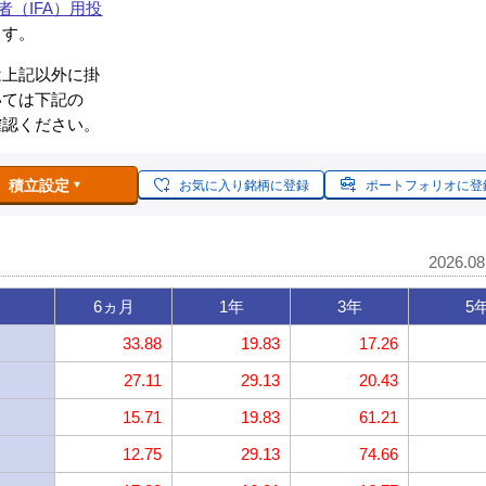
者（IFA）用投
ます。
は上記以外に掛
いては下記の
確認ください。
積立設定
お気に入り銘柄に登録
ポートフォリオに登
2026.0
6ヵ月
1年
3年
5
33.88
19.83
17.26
27.11
29.13
20.43
15.71
19.83
61.21
12.75
29.13
74.66