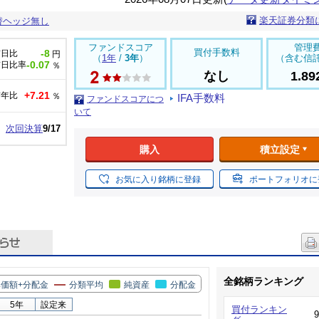
楽天証券分類
替ヘッジ無し
ファンドスコア
管理
買付手数料
-8
前日比
円
（
1年
/
3年
）
（含む信
-0.07
前日比率
％
なし
1.8
+7.21
前年比
％
IFA手数料
ファンドスコアにつ
いて
次回決算
9/17
購入
積立設定
お気に入り銘柄に登録
ポートフォリオに
全銘柄ランキング
価額+分配金
分類平均
純資産
分配金
5年
設定来
買付ランキン