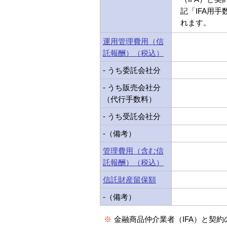
記「IFA用
れます。
運用管理費用（信
託報酬）（税込）
- うち委託会社分
- うち販売会社分
（代行手数料）
- うち受託会社分
-（備考）
管理費用（含む信
託報酬）（税込）
信託財産留保額
-（備考）
※
金融商品仲介業者（IFA）と契