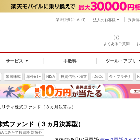
楽天証券について
投資情
法人のお客様
よくあるご質問
手数料
サービス
ツール・アプリ
米国株式
海外ETF
NISA
投資信託・積立
iDeCo
金・プラチナ
F
ュリティ株式ファンド（３ヵ月決算型）
株式ファンド（３ヵ月決算型）
ISAつみたて投資枠 対象外
2026年08月07日更新(
データ更新タイミ