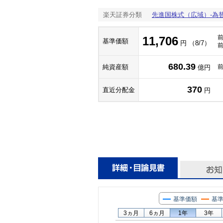
楽天証券分類
先進国株式（広域）-為
11,706
基準価額
円 （8/7）
680.39
純資産額
億円
370
直近分配金
円
基準価額
基準
3ヵ月
6ヵ月
1年
3年