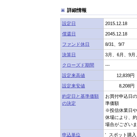
詳細情報
設定日
2015.12.18
償還日
2045.12.18
ファンド休日
8/31、9/7
決算日
3月、6月、9月
クローズド期間
---
設定来高値
12,839円 
設定来安値
8,208円 
約定日と基準価額
お買付申込日
の決定
準価額
※投信休業日
休場により、
場合がござい
申込単位
スポット購入：