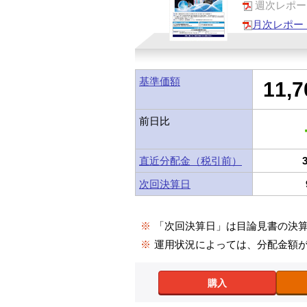
週次レポー
月次レポー
基準価額
11,7
前日比
直近分配金（税引前）
次回決算日
※
「次回決算日」は目論見書の決
※
運用状況によっては、分配金額
購入