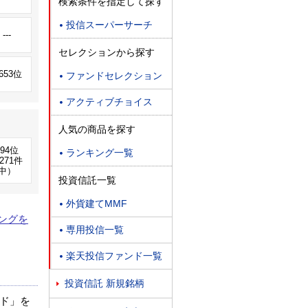
検索条件を指定して探す
投信スーパーサーチ

---
セレクションから探す
,653位
ファンドセレクション

アクティブチョイス

人気の商品を探す
194位
ランキング一覧

271件
中）
投資信託一覧
外貨建てMMF

ングを
専用投信一覧

楽天投信ファンド一覧

投資信託 新規銘柄

ド」を