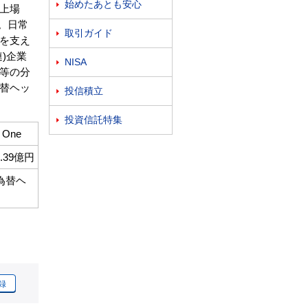
始めたあとも安心

上場
資。日常
取引ガイド

を支え
)企業
NISA

等の分
替ヘッ
投信積立

投資信託特集

One
0.39億円
為替ヘ
録