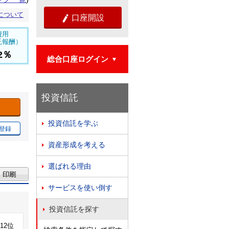
について
口座開設

費用
託報酬）
92％
総合口座ログイン

投資信託
投資信託を学ぶ

登録
資産形成を考える

選ばれる理由

サービスを使い倒す

投資信託を探す

912位