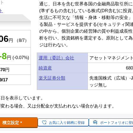
ト
通じ、日本を含む世界各国の金融商品取引所に
ト
(準ずるもの含む)している株式(DR含む)に投
生活に不可欠な「情報・身体・移動等の安全」
る製品・サービスを提供する(セキュリティ関連
の中から、個別企業の経営陣の質や利益成長性
06
析を行い、投資銘柄を選定する。原則として為
円 （8/7）
ジは行わない。
-8
円 (-0.07%)
運用（委託）会社
アセットマネジメント
純資産
68
370
円
楽天証券分類
先進国株式（広域）-
9/17
ッジ無し
算日を表示しています。
が変わる場合、又は分配金が支払われない場合があります。
積立設定
お気に入り銘柄に登録
ポートフォリオに登