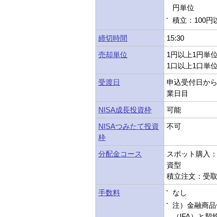
円単位
積立：100円
締切時間
15:30
売却単位
1円以上1円単
1口以上1口単
受渡日
申込受付日から
業日目
NISA成長投資枠
可能
NISAつみたて投資
不可
枠
分配金コース
スポット購入：受
資型
積立注文：受取型
手数料
なし
注）金融商品
（IFA）と