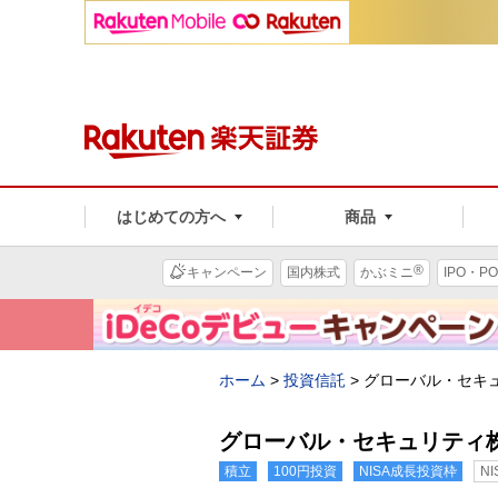
はじめての方へ
商品
®
キャンペーン
国内株式
かぶミニ
IPO・PO
ホーム
>
投資信託
>
グローバル・セキ
グローバル・セキュリティ
積立
100円投資
NISA成長投資枠
N