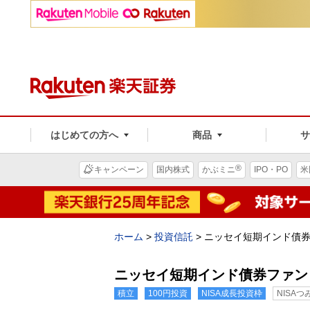
はじめての方へ
商品
®
キャンペーン
国内株式
かぶミニ
IPO・PO
米
ホーム
>
投資信託
>
ニッセイ短期インド債
ニッセイ短期インド債券ファン
積立
100円投資
NISA成長投資枠
NISA