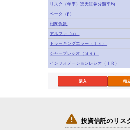
リスク（年率）楽天証券分類平均
ベータ（β）
相関係数
アルファ（α）
トラッキングエラー（ＴＥ）
シャープレシオ（ＳＲ）
インフォメーションレシオ（ＩＲ）
購入
積

投資信託のリス