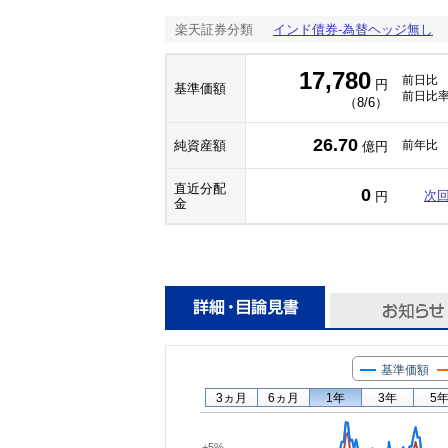
楽天証券分類
インド債券-為替ヘッジ無し
17,780
前日比
円
基準価額
前日比
（8/6）
26.70
純資産額
前年比
億円
直近分配
0
次
円
金
基準価額
3ヵ月
6ヵ月
1年
3年
5
+5%