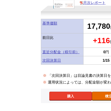
月次レポート
基準価額
17,780
前日比
+116
直近分配金（税引前）
0
円
次回決算日
1/15
※
「次回決算日」は目論見書の決算日
※
運用状況によっては、分配金額が変
購入
積