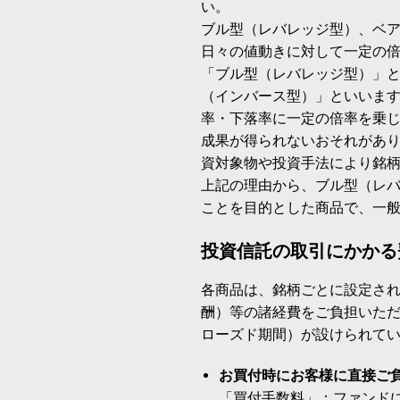
い。
ブル型（レバレッジ型）、ベ
日々の値動きに対して一定の
「ブル型（レバレッジ型）」
（インバース型）」といいます
率・下落率に一定の倍率を乗
成果が得られないおそれがあ
資対象物や投資手法により銘
上記の理由から、ブル型（レ
ことを目的とした商品で、一
投資信託の取引にかかる
各商品は、銘柄ごとに設定され
酬）等の諸経費をご負担いた
ローズド期間）が設けられて
お買付時にお客様に直接ご
「買付手数料」：ファンド