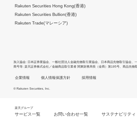
Rakuten Securities Hong Kong(香港)
Rakuten Securities Bullion(香港)
Rakuten Trade(マレーシア)
加入協会
日本証券業協会
、
一般社団法人金融先物取引業協会
、
日本商品先物取引協会
、
商号等
楽天証券株式会社／金融商品取引業者 関東財務局長（金商）第195号、商品先物
企業情報
個人情報保護方針
採用情報
© Rakuten Securities, Inc.
楽天グループ
サービス一覧
お問い合わせ一覧
サステナビリティ