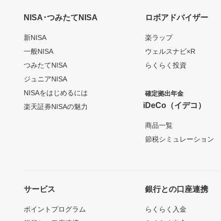
NISA･つみたてNISA
ロボアドバイザー
新NISA
楽ラップ
一般NISA
ウェルスナビ×R
つみたてNISA
らくらく投資
ジュニアNISA
NISAをはじめるには
確定拠出年金
iDeCo（イデコ）
楽天証券NISAの魅力
商品一覧
節税シミュレーション
サービス
銀行との口座連携
ポイントプログラム
らくらく入金