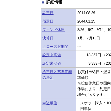
詳細情報
設定日
2014.08.29
償還日
2044.01.15
ファンド休日
8/26、9/7、9/14、10
決算日
1月、7月15日
クローズド期間
---
設定来高値
18,857円 （202
設定来安値
9,993円 （201
約定日と基準価額
お買付申込日の翌営
の決定
準価額
※投信休業日や国内
休場により、約定日
場合があります。
申込単位
スポット購入：10
円単位