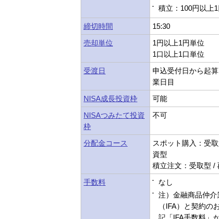
積立：100円以上
締切時間
15:30
売却単位
1円以上1円単位
1口以上1口単位
受渡日
申込受付日から起算
業日目
NISA成長投資枠
可能
NISAつみたて投資
不可
枠
分配金コース
スポット購入：受取型
資型
積立注文：受取型 /
手数料
なし
注）金融商品仲介
（IFA）と契約の
記「IFA手数料」