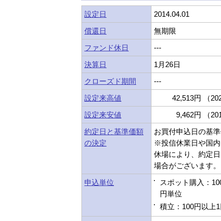
設定日
2014.04.01
償還日
無期限
ファンド休日
---
決算日
1月26日
クローズド期間
---
設定来高値
42,513円 （202
設定来安値
9,462円 （201
約定日と基準価額
お買付申込日の基準
の決定
※投信休業日や国内
休場により、約定日
場合がございます。
申込単位
スポット購入：10
円単位
積立：100円以上