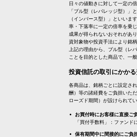
日々の値動きに対して一定の
「ブル型（レバレッジ型）」
（インバース型）」といいます
率・下落率に一定の倍率を乗
成果が得られないおそれがあ
資対象物や投資手法により銘
上記の理由から、ブル型（レ
ことを目的とした商品で、一
投資信託の取引にかかる
各商品は、銘柄ごとに設定され
酬）等の諸経費をご負担いた
ローズド期間）が設けられて
お買付時にお客様に直接ご
「買付手数料」：ファンド
保有期間中に間接的にご負