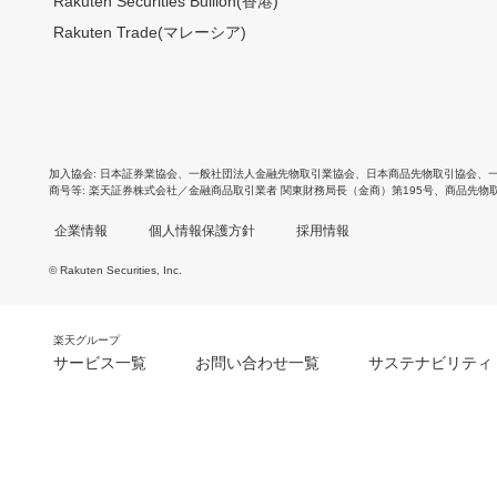
Rakuten Securities Bullion(香港)
Rakuten Trade(マレーシア)
加入協会
日本証券業協会
、
一般社団法人金融先物取引業協会
、
日本商品先物取引協会
、
商号等
楽天証券株式会社／金融商品取引業者 関東財務局長（金商）第195号、商品先物
企業情報
個人情報保護方針
採用情報
© Rakuten Securities, Inc.
楽天グループ
サービス一覧
お問い合わせ一覧
サステナビリティ
m