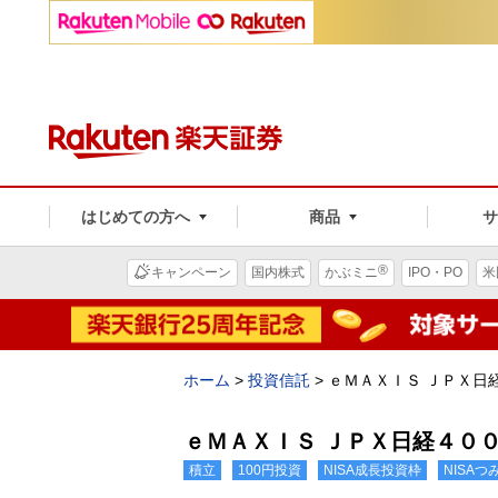
はじめての方へ
商品
®
キャンペーン
国内株式
かぶミニ
IPO・PO
米
ホーム
>
投資信託
>
ｅＭＡＸＩＳ ＪＰＸ日
ｅＭＡＸＩＳ ＪＰＸ日経４０
積立
100円投資
NISA成長投資枠
NISA