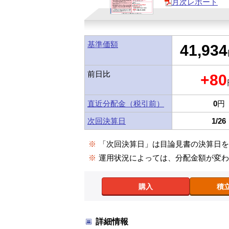
月次レポート
基準価額
41,934
前日比
+80
直近分配金（税引前）
0
円
次回決算日
1/26
※
「次回決算日」は目論見書の決算日
※
運用状況によっては、分配金額が変
購入
積
詳細情報