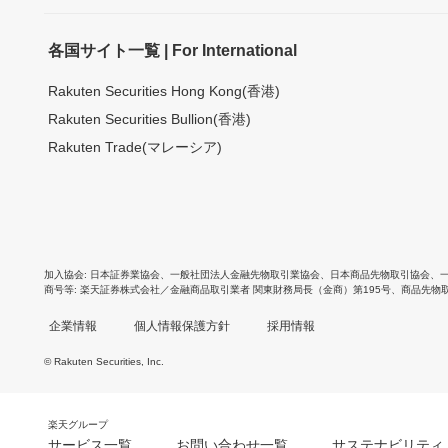
各国サイト一覧 | For International
Rakuten Securities Hong Kong(香港)
Rakuten Securities Bullion(香港)
Rakuten Trade(マレーシア)
加入協会
日本証券業協会
、
一般社団法人金融先物取引業協会
、
日本商品先物取引協会
、
商号等
楽天証券株式会社／金融商品取引業者 関東財務局長（金商）第195号、商品先物
企業情報
個人情報保護方針
採用情報
© Rakuten Securities, Inc.
楽天グループ
サービス一覧
お問い合わせ一覧
サステナビリティ