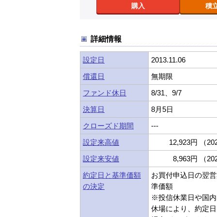
購入
積
詳細情報
設定日
2013.11.06
償還日
無期限
ファンド休日
8/31、9/7
決算日
8月5日
クローズド期間
---
設定来高値
12,923円 （202
設定来安値
8,963円 （202
約定日と基準価額
お買付申込日の翌営
の決定
準価額
※投信休業日や国内
休場により、約定日