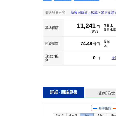
楽天証券分類
新興国債券（広域・米ドル建
11,241
前日比
円
基準価額
前日比率
（8/7）
前年
74.48
純資産額
億円
比
直近分配
0
次
円
金
基準価額
3ヵ月
6ヵ月
1年
3年
5