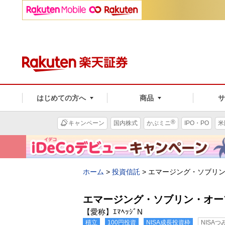
はじめての方へ
商品
®
キャンペーン
国内株式
かぶミニ
IPO・PO
米
ホーム
>
投資信託
>
エマージング・ソブリ
エマージング・ソブリン・オー
【愛称】ｴﾏﾍｯｼﾞN
積立
100円投資
NISA成長投資枠
NISA