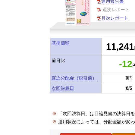
運用報告書
週次レポート
月次レポート
基準価額
11,241
前日比
-12
円
直近分配金（税引前）
0
円
次回決算日
8/5
※
「次回決算日」は目論見書の決算日
※
運用状況によっては、分配金額が変