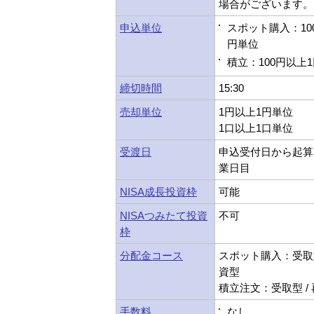
場合がございます。
申込単位
スポット購入：10
円単位
積立：100円以上
締切時間
15:30
売却単位
1円以上1円単位
1口以上1口単位
受渡日
申込受付日から起算
業日目
NISA成長投資枠
可能
NISAつみたて投資
不可
枠
分配金コース
スポット購入：受取型
資型
積立注文：受取型 /
手数料
なし