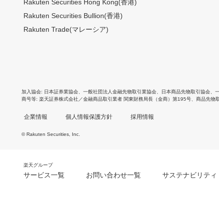
Rakuten Securities Hong Kong(香港)
Rakuten Securities Bullion(香港)
Rakuten Trade(マレーシア)
加入協会
日本証券業協会
、
一般社団法人金融先物取引業協会
、
日本商品先物取引協会
、
商号等
楽天証券株式会社／金融商品取引業者 関東財務局長（金商）第195号、商品先物
企業情報
個人情報保護方針
採用情報
© Rakuten Securities, Inc.
楽天グループ
サービス一覧
お問い合わせ一覧
サステナビリティ