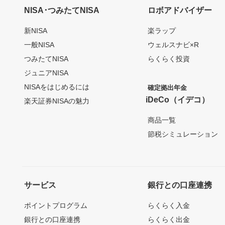
NISA･つみたてNISA
ロボアドバイザー
新NISA
楽ラップ
一般NISA
ウェルスナビ×R
つみたてNISA
らくらく投資
ジュニアNISA
NISAをはじめるには
確定拠出年金
iDeCo（イデコ）
楽天証券NISAの魅力
商品一覧
節税シミュレーション
サービス
銀行との口座連携
ポイントプログラム
らくらく入金
銀行との口座連携
らくらく出金