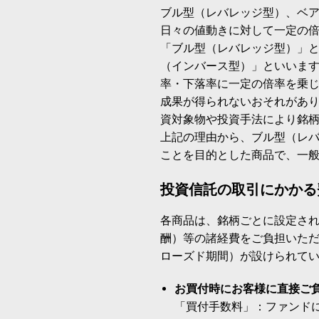
ブル型（レバレッジ型）、ベ
日々の値動きに対して一定の
「ブル型（レバレッジ型）」
（インバース型）」といいます
率・下落率に一定の倍率を乗
成果が得られないおそれがあ
資対象物や投資手法により銘
上記の理由から、ブル型（レ
ことを目的とした商品で、一
投資信託の取引にかかる
各商品は、銘柄ごとに設定され
酬）等の諸経費をご負担いた
ローズド期間）が設けられて
お買付時にお客様に直接ご
「買付手数料」：ファンド