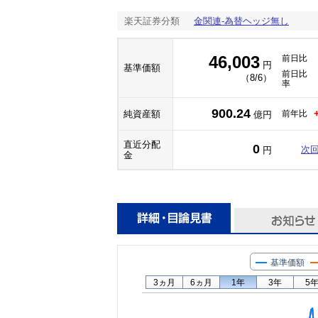
楽天証券分類
金関連-為替ヘッジ無し
46,003
前日比
円
基準価額
前日比
（8/6）
率
900.24
純資産額
前年比
億円
直近分配
0
次
円
金
基準価額
3ヵ月
6ヵ月
1年
3年
5