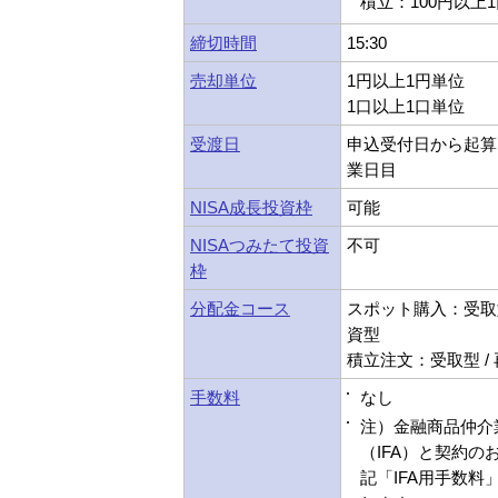
積立：100円以上
締切時間
15:30
売却単位
1円以上1円単位
1口以上1口単位
受渡日
申込受付日から起算
業日目
NISA成長投資枠
可能
NISAつみたて投資
不可
枠
分配金コース
スポット購入：受取型
資型
積立注文：受取型 /
手数料
なし
注）金融商品仲介
（IFA）と契約の
記「IFA用手数料