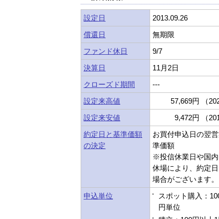
設定日
2013.09.26
償還日
無期限
ファンド休日
9/7
決算日
11月2日
クローズド期間
---
設定来高値
57,669円 （202
設定来安値
9,472円 （201
約定日と基準価額
お買付申込日の翌営
の決定
準価額
※投信休業日や国内
休場により、約定日
場合がございます。
申込単位
スポット購入：10
円単位