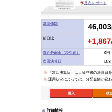
月次レポート
基準価額
46,003
前日比
+1,867
直近分配金（税引前）
0
円
次回決算日
11/2
※
「次回決算日」は目論見書の決算日
※
運用状況によっては、分配金額が変
購入
積
詳細情報