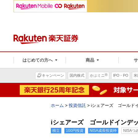
はじめての方へ
商品
®
キャンペーン
国内株式
かぶミニ
IPO・PO
米
ホーム
>
投資信託
>
iシェアーズ ゴールド
iシェアーズ ゴールドインデ
積立
100円投資
NISA成長投資枠
NISA