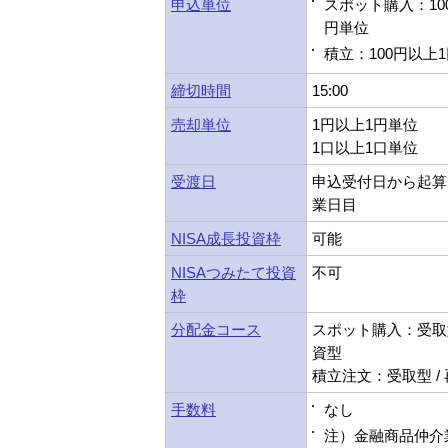
申込単位
スポット購入：10
円単位
積立：100円以上
締切時間
15:00
売却単位
1円以上1円単位
1口以上1口単位
受渡日
申込受付日から起算
業日目
NISA成長投資枠
可能
NISAつみたて投資
不可
枠
分配金コース
スポット購入：受取型
資型
積立注文：受取型 /
手数料
なし
注）金融商品仲介