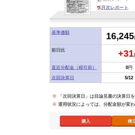
月次レポート
基準価額
16,245
前日比
+31
直近分配金（税引前）
0
円
次回決算日
5/12
※
「次回決算日」は目論見書の決算日
※
運用状況によっては、分配金額が変
購入
積