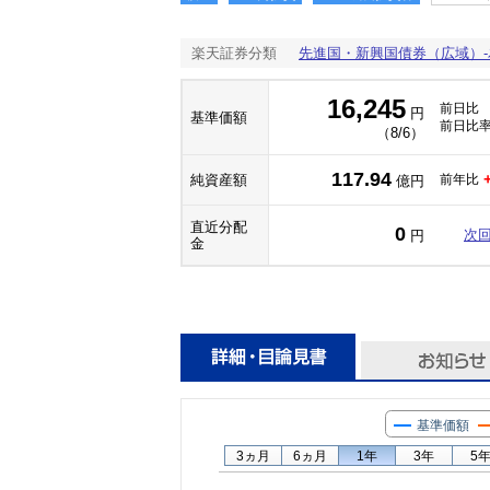
楽天証券分類
先進国・新興国債券（広域）
16,245
前日比
円
基準価額
前日比
（8/6）
117.94
純資産額
前年比
億円
直近分配
0
次
円
金
基準価額
3ヵ月
6ヵ月
1年
3年
5