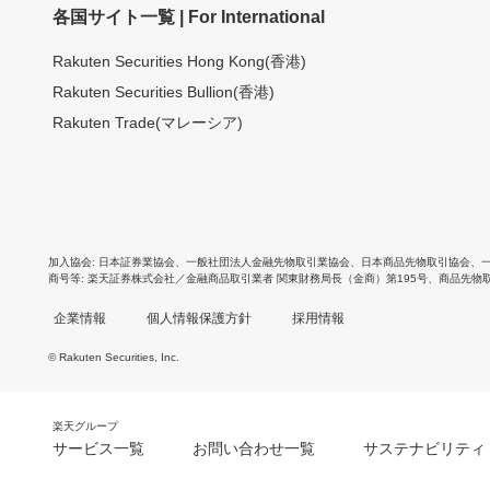
各国サイト一覧 | For International
Rakuten Securities Hong Kong(香港)
Rakuten Securities Bullion(香港)
Rakuten Trade(マレーシア)
加入協会
日本証券業協会
、
一般社団法人金融先物取引業協会
、
日本商品先物取引協会
、
商号等
楽天証券株式会社／金融商品取引業者 関東財務局長（金商）第195号、商品先物
企業情報
個人情報保護方針
採用情報
© Rakuten Securities, Inc.
楽天グループ
サービス一覧
お問い合わせ一覧
サステナビリティ