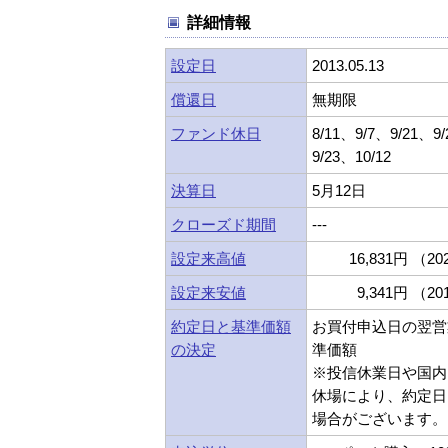
詳細情報
設定日
2013.05.13
償還日
無期限
ファンド休日
8/11、9/7、9/21、9
9/23、10/12
決算日
5月12日
クローズド期間
---
設定来高値
16,831円 （202
設定来安値
9,341円 （201
約定日と基準価額
お買付申込日の翌営
の決定
準価額
※投信休業日や国内
休場により、約定日
場合がございます。