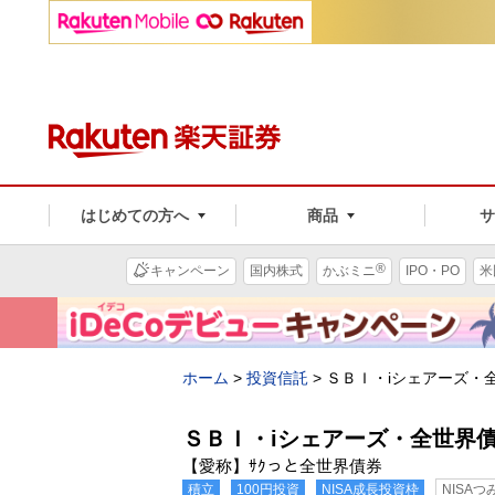
はじめての方へ
商品
®
キャンペーン
国内株式
かぶミニ
IPO・PO
米
ホーム
>
投資信託
>
ＳＢＩ・iシェアーズ・
ＳＢＩ・iシェアーズ・全世界
【愛称】ｻｸっと全世界債券
積立
100円投資
NISA成長投資枠
NISA