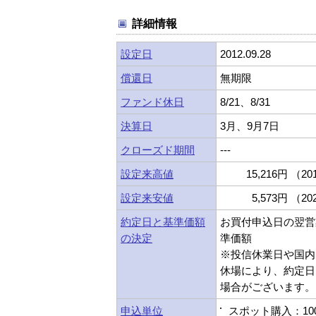
詳細情報
設定日
2012.09.28
償還日
無期限
ファンド休日
8/21、8/31
決算日
3月、9月7日
クローズド期間
---
設定来高値
15,216円 （201
設定来安値
5,573円 （202
約定日と基準価額
お買付申込日の翌営
の決定
準価額
※投信休業日や国内
休場により、約定日
場合がございます。
申込単位
スポット購入：10