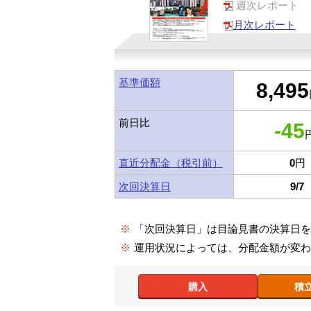
週次レポート
月次レポート
基準価額
8,495
前日比
-45
円
直近分配金（税引前）
0
円
次回決算日
9/7
※
「次回決算日」は目論見書の決算日
※
運用状況によっては、分配金額が変
購入
積