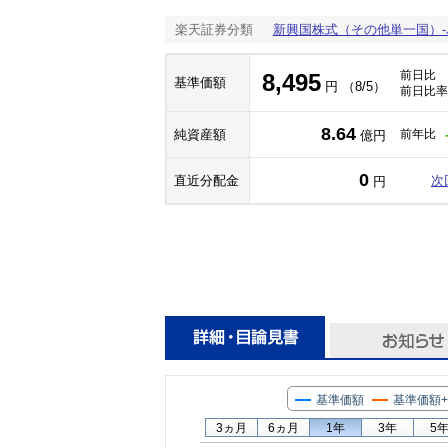
楽天証券分類
新興国株式（その他単一国）
前日比
8,495
基準価額
円 （8/5）
前日比率
8.64
純資産額
前年比
億円
0
直近分配金
次
円
基準価額
基準価額
3ヵ月
6ヵ月
1年
3年
5