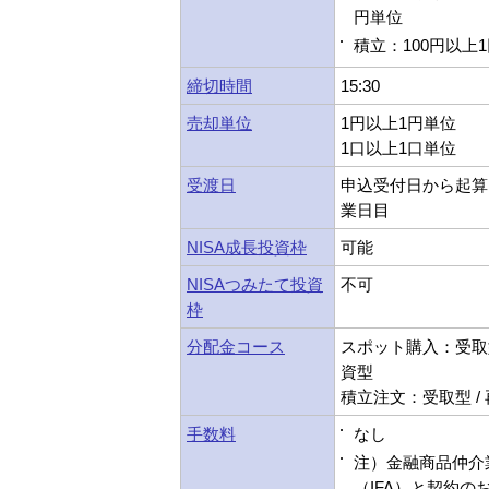
円単位
積立：100円以上
締切時間
15:30
売却単位
1円以上1円単位
1口以上1口単位
受渡日
申込受付日から起算
業日目
NISA成長投資枠
可能
NISAつみたて投資
不可
枠
分配金コース
スポット購入：受取型
資型
積立注文：受取型 /
手数料
なし
注）金融商品仲介
（IFA）と契約の