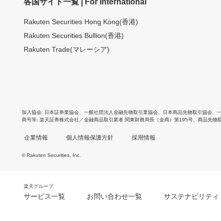
各国サイト一覧 | For International
Rakuten Securities Hong Kong(香港)
Rakuten Securities Bullion(香港)
Rakuten Trade(マレーシア)
加入協会
日本証券業協会
、
一般社団法人金融先物取引業協会
、
日本商品先物取引協会
、
商号等
楽天証券株式会社／金融商品取引業者 関東財務局長（金商）第195号、商品先物
企業情報
個人情報保護方針
採用情報
© Rakuten Securities, Inc.
楽天グループ
サービス一覧
お問い合わせ一覧
サステナビリティ