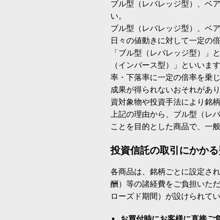
ブル型（レバレッジ型）、ベ
い。
ブル型（レバレッジ型）、ベ
日々の値動きに対して一定の
「ブル型（レバレッジ型）」
（インバース型）」といいます
率・下落率に一定の倍率を乗
成果が得られないおそれがあ
資対象物や投資手法により銘
上記の理由から、ブル型（レ
ことを目的とした商品で、一
投資信託の取引にかかる
各商品は、銘柄ごとに設定され
酬）等の諸経費をご負担いた
ローズド期間）が設けられて
お買付時にお客様に直接ご