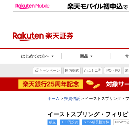
はじめての方へ
商品
®
キャンペーン
国内株式
かぶミニ
IPO・PO
米
ホーム
>
投資信託
>
イーストスプリング・
イーストスプリング・フィリピ
積立
100円投資
NISA成長投資枠
NISA