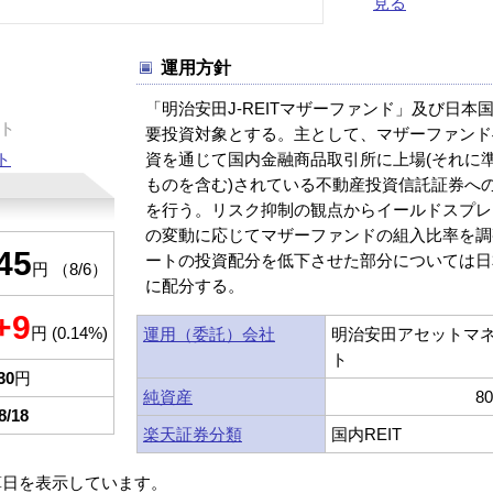
見る
運用方針
「明治安田J-REITマザーファンド」及び日本
ト
要投資対象とする。主として、マザーファンド
ト
資を通じて国内金融商品取引所に上場(それに
ものを含む)されている不動産投資信託証券へ
を行う。リスク抑制の観点からイールドスプレ
の変動に応じてマザーファンドの組入比率を調
45
ートの投資配分を低下させた部分については日
円 （8/6）
に配分する。
+9
円 (0.14%)
運用（委託）会社
明治安田アセットマ
ト
30
円
純資産
8
8/18
楽天証券分類
国内REIT
算日を表示しています。