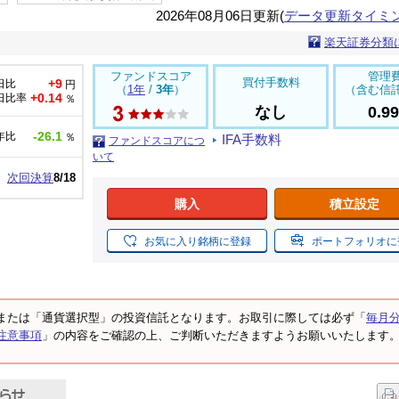
2026年08月06日更新(
データ更新タイミ
楽天証券分類
ファンドスコア
管理
買付手数料
+9
日比
円
（
1年
/
3年
）
（含む信
+0.14
日比率
％
なし
0.9
-26.1
年比
％
IFA手数料
ファンドスコアにつ
いて
次回決算
8/18
購入
積立設定
お気に入り銘柄に登録
ポートフォリオに
または「通貨選択型」の投資信託となります。お取引に際しては必ず「
毎月
注意事項
」の内容をご確認の上、ご判断いただきますようお願いいたします