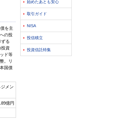
始めたあとも安心

取引ガイド

NISA

国債を主
への投
投信積立

準ずる
の投資
投資信託特集

ッド等
整。リ
本国債
ネジメン
0.89億円