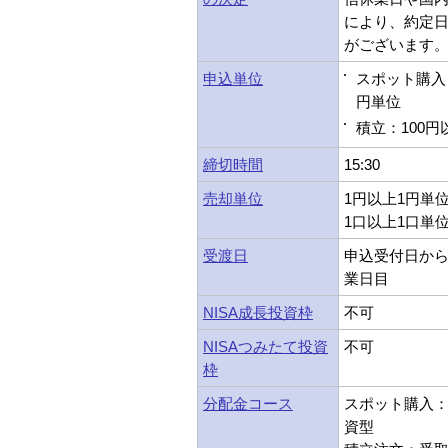
により、約定
がございます
申込単位
スポット購入：
円単位
積立：100円
締切時間
15:30
売却単位
1円以上1円単
1口以上1口単
受渡日
申込受付日から
業日目
NISA成長投資枠
不可
NISAつみたて投資
不可
枠
分配金コース
スポット購入：受
資型