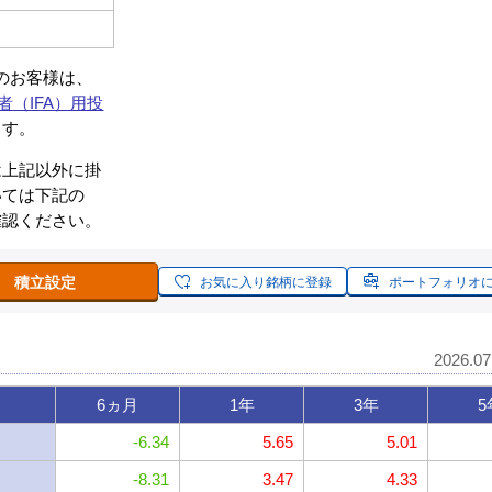
約のお客様は、
者（IFA）用投
ます。
は上記以外に掛
いては下記の
確認ください。
積立設定
お気に入り銘柄に登録
ポートフォリオ
2026.0
6ヵ月
1年
3年
5
-6.34
5.65
5.01
-8.31
3.47
4.33