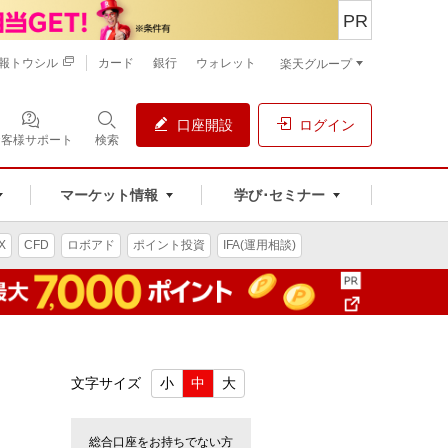
PR
報トウシル
カード
銀行
ウォレット
楽天グループ
口座開設
ログイン
お客様サポート
検索
マーケット情報
学び･セミナー
X
CFD
ロボアド
ポイント投資
IFA(運用相談)
文字サイズ
小
中
大
総合口座をお持ちでない方