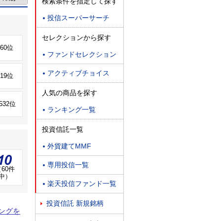
検索条件を指定して探す
投信スーパーサーチ

セレクションから探す
660位
ファンドセレクション

アクティブチョイス

919位
人気の商品を探す
,532位
ランキング一覧

投資信託一覧
外貨建てMMF

専用投信一覧

60件
中）
楽天投信ファンド一覧

投資信託 新規銘柄

ングを