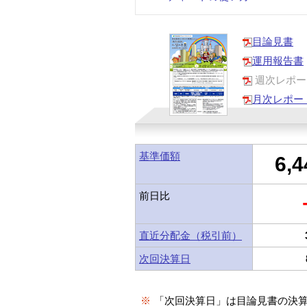
目論見書
運用報告書
週次レポー
月次レポー
基準価額
6,4
前日比
直近分配金（税引前）
次回決算日
※
「次回決算日」は目論見書の決