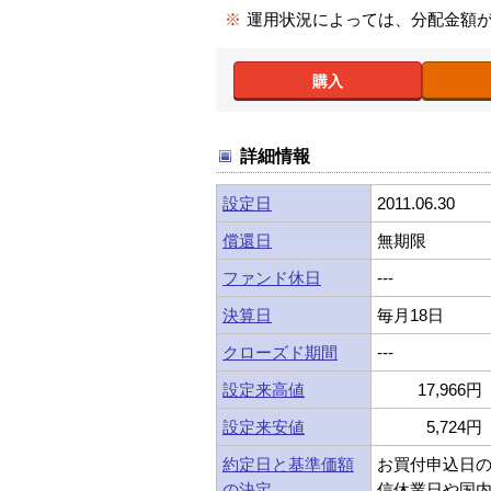
※
運用状況によっては、分配金額
購入
詳細情報
設定日
2011.06.30
償還日
無期限
ファンド休日
---
決算日
毎月18日
クローズド期間
---
設定来高値
17,966円 
設定来安値
5,724円 
約定日と基準価額
お買付申込日
の決定
信休業日や国