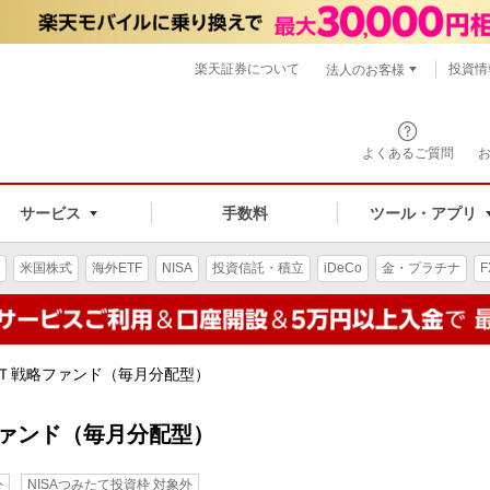
楽天証券について
投資情
法人のお客様
よくあるご質問
手数料
サービス
ツール・アプリ
米国株式
海外ETF
NISA
投資信託・積立
iDeCo
金・プラチナ
F
ＩＴ戦略ファンド（毎月分配型）
ファンド（毎月分配型）
外
NISAつみたて投資枠 対象外