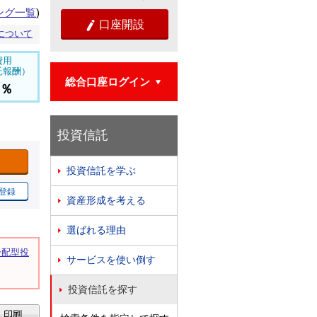
ング一覧
)
口座開設

について
費用
託報酬）
総合口座ログイン

9％
投資信託
投資信託を学ぶ

登録
資産形成を考える

選ばれる理由

分配型投
サービスを使い倒す

。
投資信託を探す
