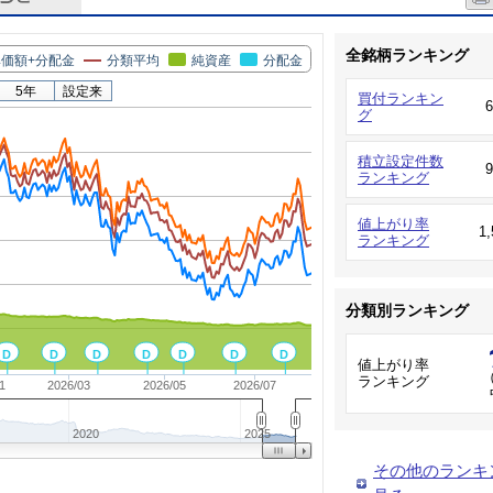
全銘柄ランキング
価額+分配金
分類平均
純資産
分配金
5年
設定来
買付ランキン
グ
積立設定件数
ランキング
値上がり率
1
ランキング
分類別ランキング
D
D
D
D
D
D
D
値上がり率
（
ランキング
1
2026/03
2026/05
2026/07
2020
2025
その他のランキ