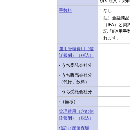
積立注文：受取型
手数料
なし
注）金融商品
（IFA）と
記「IFA用
れます。
運用管理費用（信
託報酬）（税込）
- うち委託会社分
- うち販売会社分
（代行手数料）
- うち受託会社分
-（備考）
管理費用（含む信
託報酬）（税込）
信託財産留保額