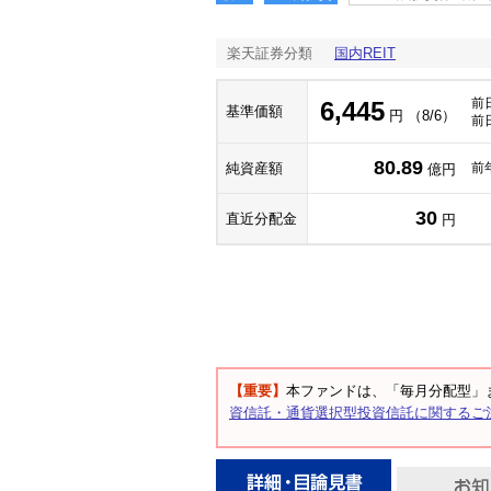
楽天証券分類
国内REIT
前
6,445
基準価額
円 （8/6）
前
80.89
純資産額
前
億円
30
直近分配金
円
【重要】
本ファンドは、「毎月分配型」
資信託・通貨選択型投資信託に関するご