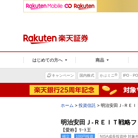
はじめての方へ
商品
®
キャンペーン
国内株式
かぶミニ
IPO・PO
ホーム
>
投資信託
>
明治安田Ｊ-ＲＥ
明治安田Ｊ-ＲＥＩＴ戦略
【愛称】ﾘｰﾄ王
積立
100円投資
NISA成長投資枠 対象