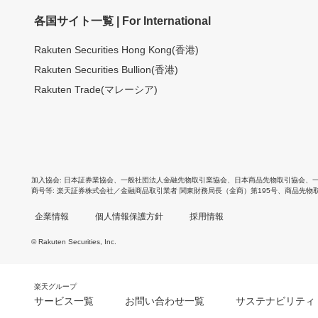
各国サイト一覧 | For International
Rakuten Securities Hong Kong(香港)
Rakuten Securities Bullion(香港)
Rakuten Trade(マレーシア)
加入協会
日本証券業協会
、
一般社団法人金融先物取引業協会
、
日本商品先物取引協会
、
商号等
楽天証券株式会社／金融商品取引業者 関東財務局長（金商）第195号、商品先物
企業情報
個人情報保護方針
採用情報
© Rakuten Securities, Inc.
楽天グループ
サービス一覧
お問い合わせ一覧
サステナビリティ