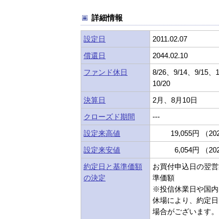
詳細情報
設定日
2011.02.07
償還日
2044.02.10
ファンド休日
8/26、9/14、9/15、
10/20
決算日
2月、8月10日
クローズド期間
---
設定来高値
19,055円 （202
設定来安値
6,054円 （202
約定日と基準価額
お買付申込日の翌営
の決定
準価額
※投信休業日や国内
休場により、約定日
場合がございます。