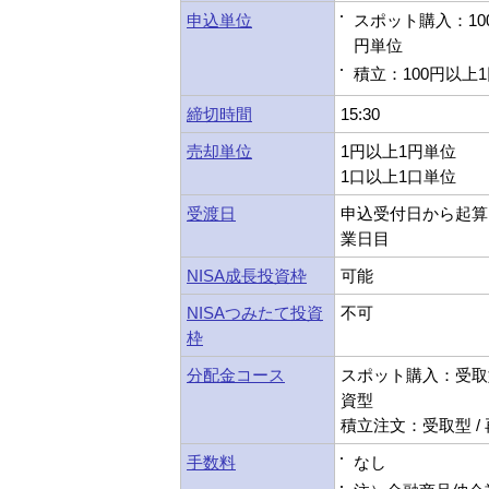
申込単位
スポット購入：10
円単位
積立：100円以上
締切時間
15:30
売却単位
1円以上1円単位
1口以上1口単位
受渡日
申込受付日から起算
業日目
NISA成長投資枠
可能
NISAつみたて投資
不可
枠
分配金コース
スポット購入：受取型
資型
積立注文：受取型 /
手数料
なし