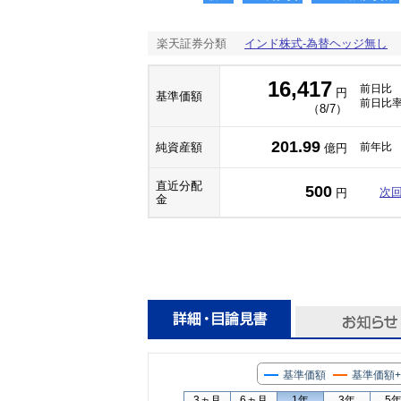
楽天証券分類
インド株式-為替ヘッジ無し
16,417
前日比
円
基準価額
前日比
（8/7）
201.99
純資産額
前年比
億円
直近分配
500
次
円
金
基準価額
基準価額
3ヵ月
6ヵ月
1年
3年
5