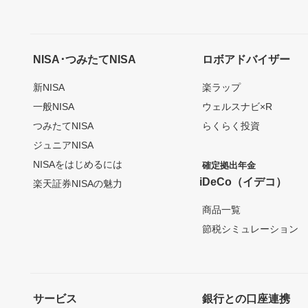
NISA･つみたてNISA
ロボアドバイザー
新NISA
楽ラップ
一般NISA
ウェルスナビ×R
つみたてNISA
らくらく投資
ジュニアNISA
NISAをはじめるには
確定拠出年金
iDeCo（イデコ）
楽天証券NISAの魅力
商品一覧
節税シミュレーション
サービス
銀行との口座連携