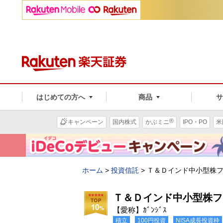
はじめての方へ
商品
®
キャンペーン
国内株式
かぶミニ
IPO・PO
米
ホーム
>
投資信託
>
Ｔ＆Ｄインド中小型株
Ｔ＆Ｄインド中小型株フ
【愛称】ｶﾞﾝｼﾞｽ
積立
100円投資
NISA成長投資枠