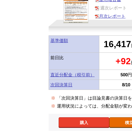
週次レポート
月次レポート
基準価額
16,417
前日比
+92
直近分配金（税引前）
500
円
次回決算日
8/10
※
「次回決算日」は目論見書の決算日
※
運用状況によっては、分配金額が変
購入
積