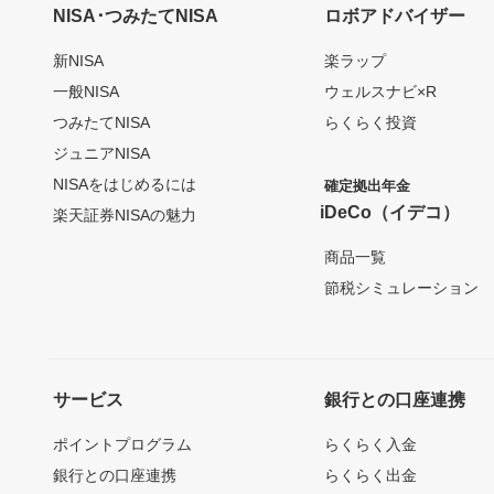
NISA･つみたてNISA
ロボアドバイザー
新NISA
楽ラップ
一般NISA
ウェルスナビ×R
つみたてNISA
らくらく投資
ジュニアNISA
NISAをはじめるには
確定拠出年金
iDeCo（イデコ）
楽天証券NISAの魅力
商品一覧
節税シミュレーション
サービス
銀行との口座連携
ポイントプログラム
らくらく入金
銀行との口座連携
らくらく出金