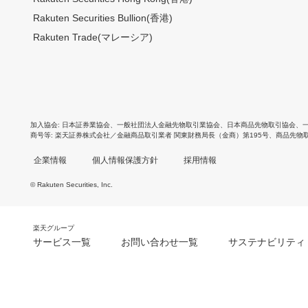
Rakuten Securities Bullion(香港)
Rakuten Trade(マレーシア)
加入協会
日本証券業協会
、
一般社団法人金融先物取引業協会
、
日本商品先物取引協会
、
商号等
楽天証券株式会社／金融商品取引業者 関東財務局長（金商）第195号、商品先物
企業情報
個人情報保護方針
採用情報
© Rakuten Securities, Inc.
楽天グループ
サービス一覧
お問い合わせ一覧
サステナビリティ
m