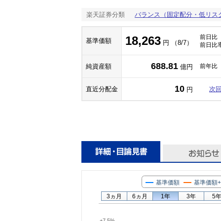
楽天証券分類
バランス（固定配分・低リス
前日比
18,263
基準価額
円 （8/7）
前日比
688.81
純資産額
前年比
億円
10
直近分配金
次
円
基準価額
基準価額
3ヵ月
6ヵ月
1年
3年
5
+7.5%