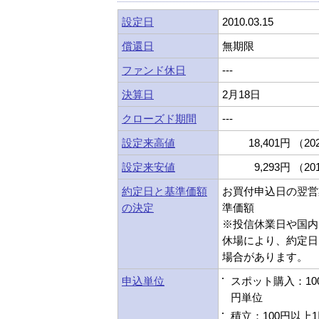
設定日
2010.03.15
償還日
無期限
ファンド休日
---
決算日
2月18日
クローズド期間
---
設定来高値
18,401円 （202
設定来安値
9,293円 （201
約定日と基準価額
お買付申込日の翌営
の決定
準価額
※投信休業日や国内
休場により、約定日
場合があります。
申込単位
スポット購入：10
円単位
積立：100円以上