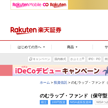
はじめての方へ
商品
®
キャンペーン
国内株式
かぶミニ
IPO・PO
米
ホーム
>
投資信託
>
のむラップ・ファンド
のむラップ・ファンド（保守型
積立
100円投資
NISA成長投資枠
NISA