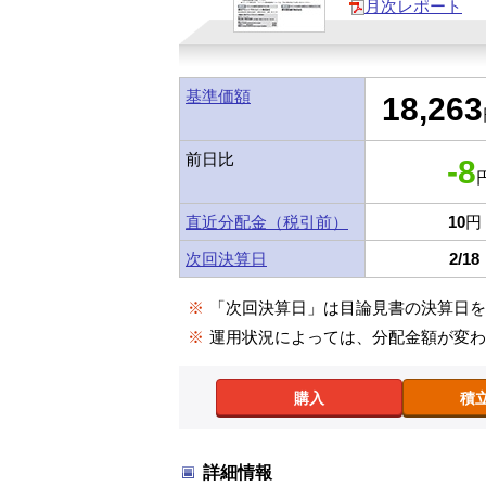
月次レポート
基準価額
18,263
前日比
-8
円
直近分配金（税引前）
10
円
次回決算日
2/18
※
「次回決算日」は目論見書の決算日
※
運用状況によっては、分配金額が変
購入
積
詳細情報