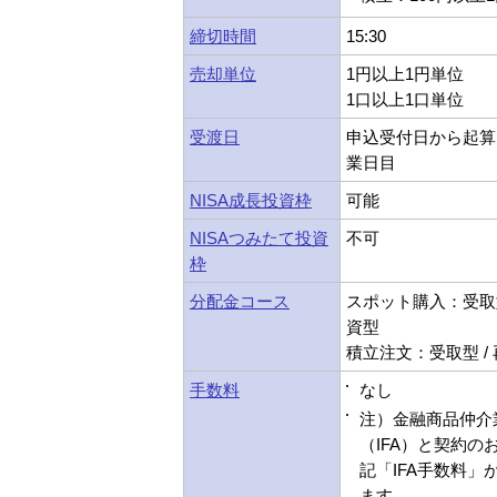
締切時間
15:30
売却単位
1円以上1円単位
1口以上1口単位
受渡日
申込受付日から起算
業日目
NISA成長投資枠
可能
NISAつみたて投資
不可
枠
分配金コース
スポット購入：受取型
資型
積立注文：受取型 /
手数料
なし
注）金融商品仲介
（IFA）と契約の
記「IFA手数料」
ます。