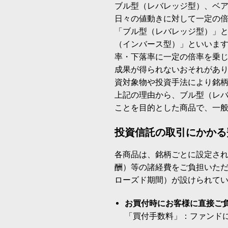
ブル型（レバレッジ型）、ベ
日々の値動きに対して一定の
「ブル型（レバレッジ型）」
（インバース型）」といいます
率・下落率に一定の倍率を乗
成果が得られないおそれがあ
資対象物や投資手法により銘
上記の理由から、ブル型（レ
ことを目的とした商品で、一
投資信託の取引にかかる
各商品は、銘柄ごとに設定され
酬）等の諸経費をご負担いた
ローズド期間）が設けられて
お買付時にお客様に直接ご
「買付手数料」：ファンド