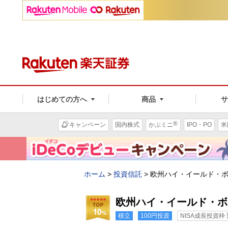
はじめての方へ
商品
®
キャンペーン
国内株式
かぶミニ
IPO・PO
米
ホーム
>
投資信託
>
欧州ハイ・イールド・
欧州ハイ・イールド・ボ
積立
100円投資
NISA成長投資枠