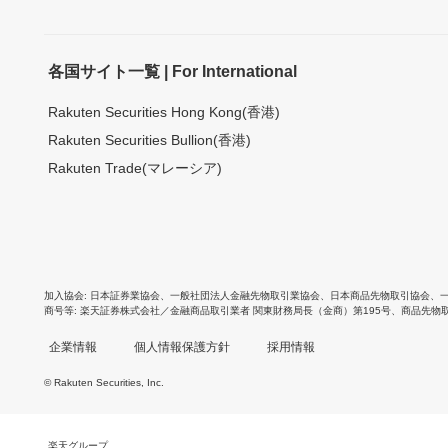
各国サイト一覧 | For International
Rakuten Securities Hong Kong(香港)
Rakuten Securities Bullion(香港)
Rakuten Trade(マレーシア)
加入協会
日本証券業協会
、
一般社団法人金融先物取引業協会
、
日本商品先物取引協会
、
商号等
楽天証券株式会社／金融商品取引業者 関東財務局長（金商）第195号、商品先物
企業情報
個人情報保護方針
採用情報
© Rakuten Securities, Inc.
楽天グループ