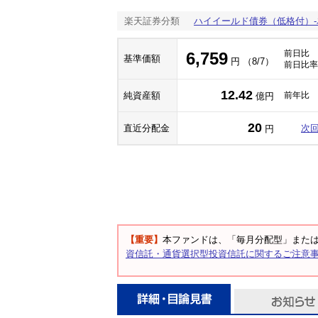
楽天証券分類
ハイイールド債券（低格付）
前日比
6,759
基準価額
円 （8/7）
前日比率
12.42
純資産額
前年比
億円
20
直近分配金
次
円
【重要】
本ファンドは、「毎月分配型」また
資信託・通貨選択型投資信託に関するご注意