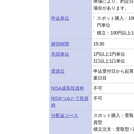
休場により、約定日
場合があります。
申込単位
スポット購入：10
円単位
積立：100円以上
締切時間
15:30
売却単位
1円以上1円単位
1口以上1口単位
受渡日
申込受付日から起算
業日目
NISA成長投資枠
不可
NISAつみたて投資
不可
枠
分配金コース
スポット購入：受取型
資型
積立注文：受取型 /