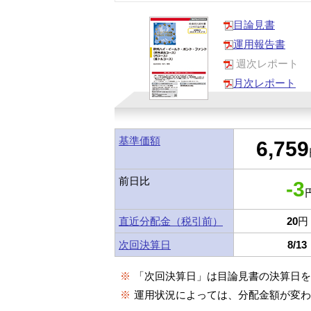
目論見書
運用報告書
週次レポート
月次レポート
基準価額
6,759
前日比
-3
円
直近分配金（税引前）
20
円
次回決算日
8/13
※
「次回決算日」は目論見書の決算日
※
運用状況によっては、分配金額が変