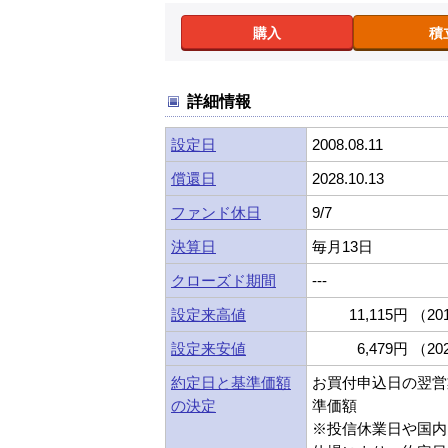
購入
積
詳細情報
設定日
2008.08.11
償還日
2028.10.13
ファンド休日
9/7
決算日
毎月13日
クローズド期間
---
設定来高値
11,115円 （201
設定来安値
6,479円 （202
約定日と基準価額
お買付申込日の翌営
の決定
準価額
※投信休業日や国内