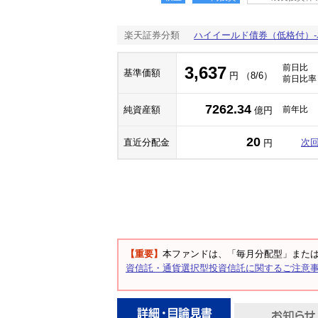
楽天証券分類
ハイイールド債券（低格付）
前日比
3,637
基準価額
円 （8/6）
前日比率
7262.34
純資産額
前年比
億円
20
直近分配金
次
円
【重要】
本ファンドは、「毎月分配型」また
資信託・通貨選択型投資信託に関するご注意