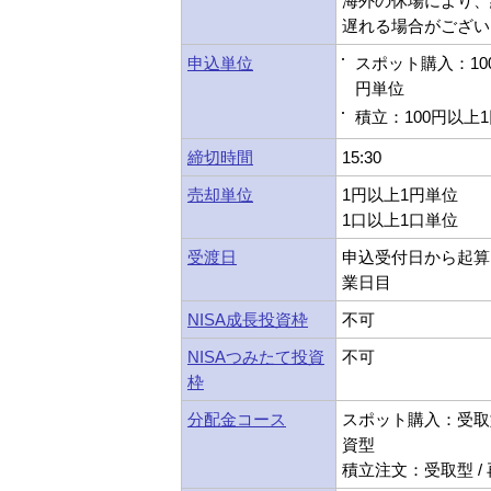
海外の休場により、
遅れる場合がござい
申込単位
スポット購入：10
円単位
積立：100円以上
締切時間
15:30
売却単位
1円以上1円単位
1口以上1口単位
受渡日
申込受付日から起算
業日目
NISA成長投資枠
不可
NISAつみたて投資
不可
枠
分配金コース
スポット購入：受取型
資型
積立注文：受取型 /