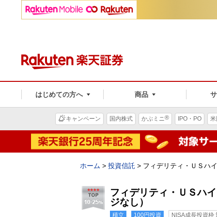
はじめての方へ
商品
®
キャンペーン
国内株式
かぶミニ
IPO・PO
米
ホーム
>
投資信託
>
フィデリティ・ＵＳハ
フィデリティ・ＵＳハイ
ジなし）
積立
100円投資
NISA成長投資枠