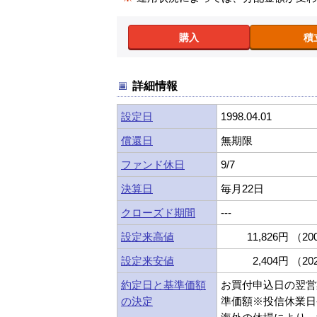
購入
積
詳細情報
設定日
1998.04.01
償還日
無期限
ファンド休日
9/7
決算日
毎月22日
クローズド期間
---
設定来高値
11,826円 （200
設定来安値
2,404円 （202
約定日と基準価額
お買付申込日の翌営
の決定
準価額※投信休業日