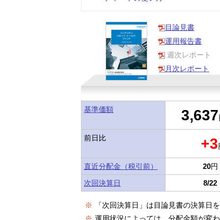
目論見書
運用報告書
週次レポート
月次レポート
基準価額
3,637
前日比
+3
直近分配金（税引前）
20
円
次回決算日
8/22
※
「次回決算日」は目論見書の決算日
※
運用状況によっては、分配金額が変