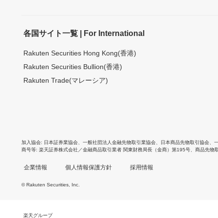
各国サイト一覧 | For International
Rakuten Securities Hong Kong(香港)
Rakuten Securities Bullion(香港)
Rakuten Trade(マレーシア)
加入協会
日本証券業協会
、
一般社団法人金融先物取引業協会
、
日本商品先物取引協会
、
商号等
楽天証券株式会社／金融商品取引業者 関東財務局長（金商）第195号、商品先物
企業情報
個人情報保護方針
採用情報
© Rakuten Securities, Inc.
楽天グループ