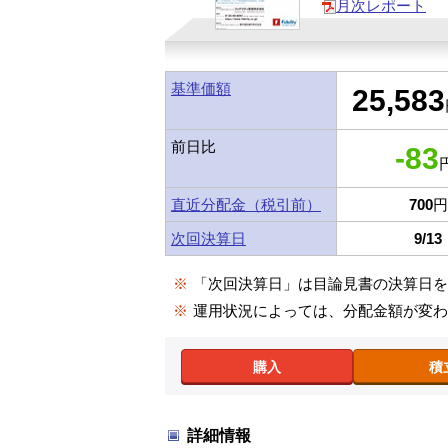
月次レポート
基準価額
25,583
前日比
-83
円
直近分配金（税引前）
700
円
次回決算日
9/13
※
「次回決算日」は目論見書の決算日
※
運用状況によっては、分配金額が変
購入
積
詳細情報