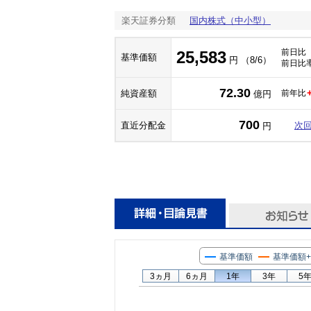
楽天証券分類
国内株式（中小型）
前日比
25,583
基準価額
円 （8/6）
前日比
72.30
純資産額
前年比
億円
700
直近分配金
次
円
基準価額
基準価額
3ヵ月
6ヵ月
1年
3年
5