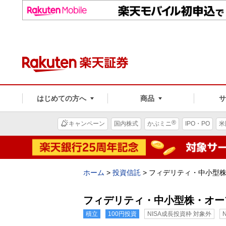
はじめての方へ
商品
®
キャンペーン
国内株式
かぶミニ
IPO・PO
米
ホーム
>
投資信託
>
フィデリティ・中小型
フィデリティ・中小型株・オー
積立
100円投資
NISA成長投資枠 対象外