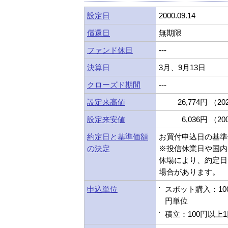
設定日
2000.09.14
償還日
無期限
ファンド休日
---
決算日
3月、9月13日
クローズド期間
---
設定来高値
26,774円 （202
設定来安値
6,036円 （200
約定日と基準価額
お買付申込日の基準
の決定
※投信休業日や国内
休場により、約定日
場合があります。
申込単位
スポット購入：10
円単位
積立：100円以上