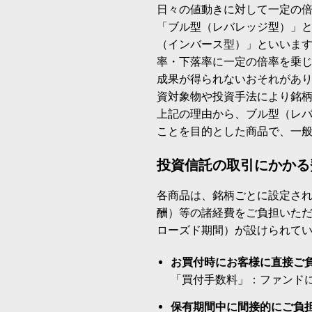
日々の値動きに対して一定の
「ブル型（レバレッジ型）」
（インバース型）」といいます
率・下落率に一定の倍率を乗
成果が得られないおそれがあ
資対象物や投資手法により銘
上記の理由から、ブル型（レ
ことを目的とした商品で、一
投資信託の取引にかかる
各商品は、銘柄ごとに設定され
酬）等の諸経費をご負担いた
ローズド期間）が設けられて
お買付時にお客様に直接ご
「買付手数料」：ファンド
保有期間中に間接的にご負