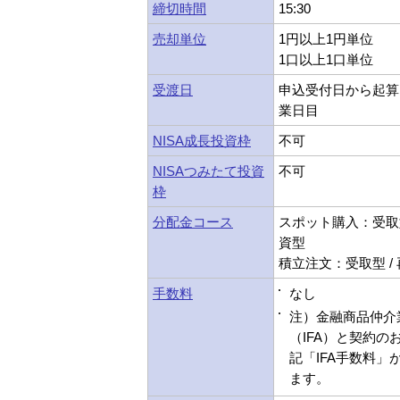
締切時間
15:30
売却単位
1円以上1円単位
1口以上1口単位
受渡日
申込受付日から起算
業日目
NISA成長投資枠
不可
NISAつみたて投資
不可
枠
分配金コース
スポット購入：受取型
資型
積立注文：受取型 /
手数料
なし
注）金融商品仲介
（IFA）と契約の
記「IFA手数料」
ます。