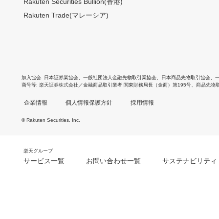
Rakuten Securities Bullion(香港)
Rakuten Trade(マレーシア)
加入協会
日本証券業協会
、
一般社団法人金融先物取引業協会
、
日本商品先物取引協会
、
商号等
楽天証券株式会社／金融商品取引業者 関東財務局長（金商）第195号、商品先物
企業情報
個人情報保護方針
採用情報
© Rakuten Securities, Inc.
楽天グループ
サービス一覧
お問い合わせ一覧
サステナビリティ
m