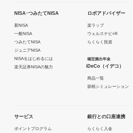
NISA･つみたてNISA
ロボアドバイザー
新NISA
楽ラップ
一般NISA
ウェルスナビ×R
つみたてNISA
らくらく投資
ジュニアNISA
NISAをはじめるには
確定拠出年金
iDeCo（イデコ）
楽天証券NISAの魅力
商品一覧
節税シミュレーション
サービス
銀行との口座連携
ポイントプログラム
らくらく入金