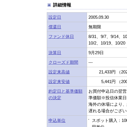
詳細情報
設定日
2005.09.30
償還日
無期限
ファンド休日
8/31、9/7、9/14、1
10/2、10/19、10/20
決算日
9月29日
クローズド期間
---
設定来高値
21,433円 （202
設定来安値
5,441円 （200
約定日と基準価額
お買付申込日の翌営
の決定
準価額※投信休業日
海外の休場により、
遅れる場合がござい
申込単位
スポット購入：10
円単位