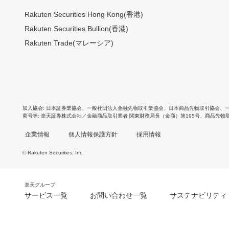
Rakuten Securities Hong Kong(香港)
Rakuten Securities Bullion(香港)
Rakuten Trade(マレーシア)
加入協会
日本証券業協会
、
一般社団法人金融先物取引業協会
、
日本商品先物取引協会
、
商号等
楽天証券株式会社／金融商品取引業者 関東財務局長（金商）第195号、商品先物
企業情報
個人情報保護方針
採用情報
© Rakuten Securities, Inc.
楽天グループ
サービス一覧
お問い合わせ一覧
サステナビリティ