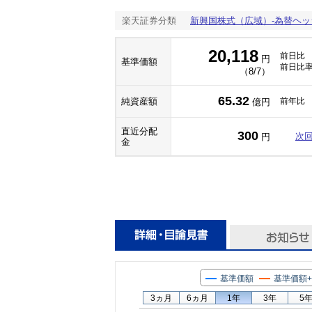
楽天証券分類
新興国株式（広域）-為替ヘッ
20,118
前日比
円
基準価額
前日比
（8/7）
65.32
純資産額
前年比
億円
直近分配
300
次
円
金
基準価額
基準価額
3ヵ月
6ヵ月
1年
3年
5