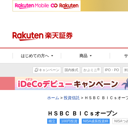
はじめての方へ
商品
®
キャンペーン
国内株式
かぶミニ
IPO・PO
米
ホーム
>
投資信託
>
ＨＳＢＣ ＢＩＣｓオー
ＨＳＢＣ ＢＩＣｓオープン
積立
100円投資
NISA成長投資枠
NISA