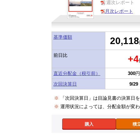
週次レポート
月次レポート
基準価額
20,118
前日比
+4
直近分配金（税引前）
300
円
次回決算日
9/29
※
「次回決算日」は目論見書の決算日
※
運用状況によっては、分配金額が変
購入
積