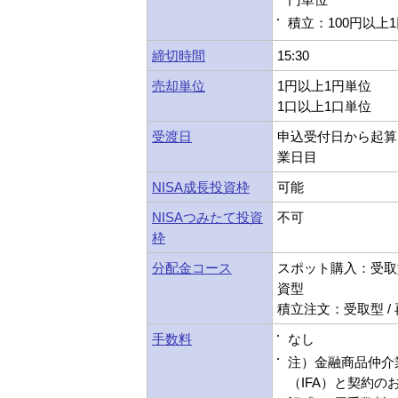
積立：100円以上
締切時間
15:30
売却単位
1円以上1円単位
1口以上1口単位
受渡日
申込受付日から起算
業日目
NISA成長投資枠
可能
NISAつみたて投資
不可
枠
分配金コース
スポット購入：受取型
資型
積立注文：受取型 /
手数料
なし
注）金融商品仲介
（IFA）と契約の