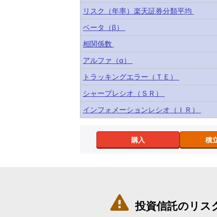
リスク（年率）楽天証券分類平均
ベータ（β）
相関係数
アルファ（α）
トラッキングエラー（ＴＥ）
シャープレシオ（ＳＲ）
インフォメーションレシオ（ＩＲ）
購入
積

投資信託のリス