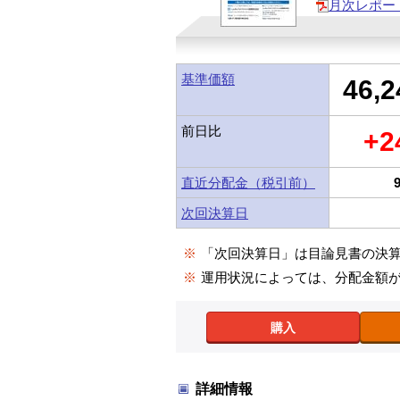
月次レポー
基準価額
46,2
前日比
+2
直近分配金（税引前）
次回決算日
※
「次回決算日」は目論見書の決
※
運用状況によっては、分配金額
購入
詳細情報