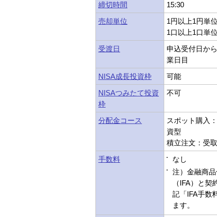
締切時間
15:30
売却単位
1円以上1円単
1口以上1口単
受渡日
申込受付日から
業日目
NISA成長投資枠
可能
NISAつみたて投資
不可
枠
分配金コース
スポット購入：受
資型
積立注文：受取型
手数料
なし
注）金融商品
（IFA）と
記「IFA手
ます。