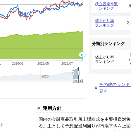
積立設定件数
ランキング
値上がり率
2
ランキング
分類別ランキング
D
値上がり率
（
ランキング
1
2026/03
2026/05
2026/07
2020
その他のランキ
見る
運用方針
国内の金融商品取引所上場株式を主要投資対象
ト
る。主として予想配当利回りが市場平均を上回