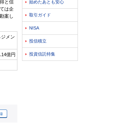
得と信
始めたあとも安心

ては企
取引ガイド

勘案し
NISA

ネジメン
投信積立

投資信託特集
7.14億円

録