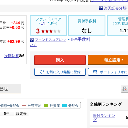
楽天証券分類
ファンドスコア
管理
買付手数料
+244
日比
円
（
1年
/
3年
）
（含む信
+0.53
日比率
％
なし
1.
IFA手数料
ファンドスコアにつ
+62.99
年比
％
いて
次回決算
8/6
購入
積立設定
お気に入り銘柄に登録
ポートフォリオに
全銘柄ランキング
価額+分配金
分類平均
純資産
分配金
5年
設定来
買付ランキン
グ