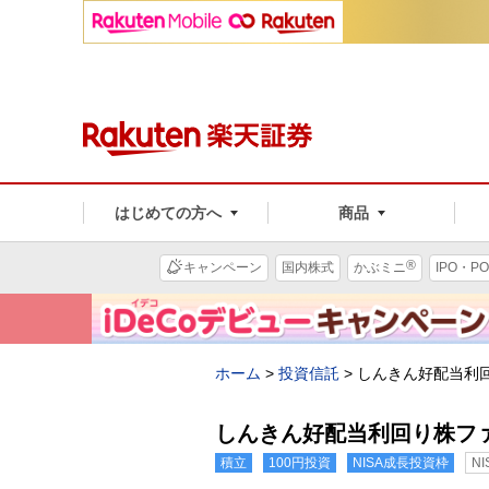
はじめての方へ
商品
®
キャンペーン
国内株式
かぶミニ
IPO・PO
ホーム
>
投資信託
>
しんきん好配当利
しんきん好配当利回り株フ
積立
100円投資
NISA成長投資枠
N