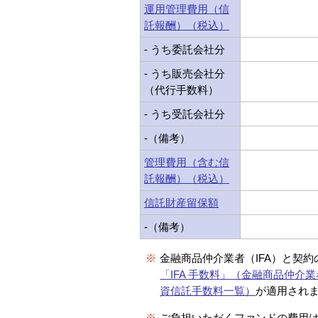
運用管理費用（信
託報酬）（税込）
- うち委託会社分
- うち販売会社分
（代行手数料）
- うち受託会社分
-（備考）
管理費用（含む信
託報酬）（税込）
信託財産留保額
-（備考）
※
金融商品仲介業者（IFA）と契
「IFA 手数料」（金融商品仲介業
資信託手数料一覧）
が適用され
※
ご負担いただくファンドの費用