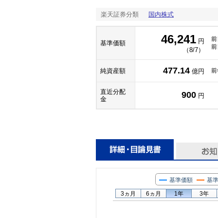
楽天証券分類
国内株式
46,241
前
円
基準価額
前
（8/7）
477.14
純資産額
前
億円
直近分配
900
円
金
基準価額
基準
3ヵ月
6ヵ月
1年
3年