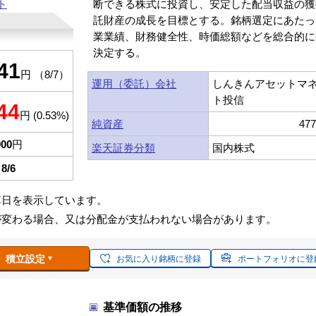
ト
断できる株式に投資し、安定した配当収益の獲
託財産の成長を目標とする。銘柄選定にあたっ
業業績、財務健全性、時価総額などを総合的に
決定する。
41
円 （8/7）
運用（委託）会社
しんきんアセットマ
ト投信
44
円 (0.53%)
純資産
47
900
円
楽天証券分類
国内株式
8/6
算日を表示しています。
が変わる場合、又は分配金が支払われない場合があります。
積立設定
お気に入り銘柄に登録
ポートフォリオに登
基準価額の推移