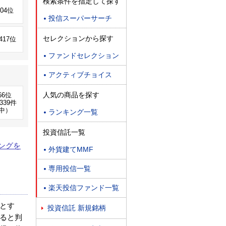
検索条件を指定して探す
904位
投信スーパーサーチ

セレクションから探す
,417位
ファンドセレクション

アクティブチョイス

人気の商品を探す
66位
339件
中）
ランキング一覧

投資信託一覧
ングを
外貨建てMMF

専用投信一覧

楽天投信ファンド一覧

とす
投資信託 新規銘柄

ると判