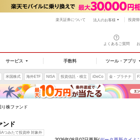
楽天証券について
投資情
法人のお客様
よくあるご質問
手数料
サービス
ツール・アプリ
米国株式
海外ETF
NISA
投資信託・積立
iDeCo
金・プラチナ
F
回り株ファンド
ァンド
ISAつみたて投資枠 対象外
2026年08月07日更新(
データ更新タイミ