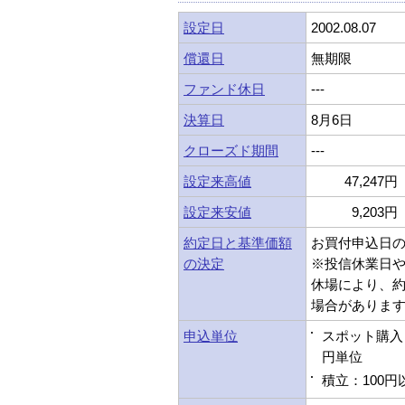
設定日
2002.08.07
償還日
無期限
ファンド休日
---
決算日
8月6日
クローズド期間
---
設定来高値
47,247円 
設定来安値
9,203円 
約定日と基準価額
お買付申込日
の決定
※投信休業日
休場により、
場合がありま
申込単位
スポット購入：
円単位
積立：100円