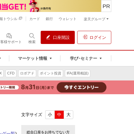
PR
報トウシル
カード
銀行
ウォレット
楽天グループ
口座開設
ログイン
お客様サポート
検索
マーケット情報
学び･セミナー
X
CFD
ロボアド
ポイント投資
IFA(運用相談)
文字サイズ
小
中
大
総合口座をお持ちでない方
ング一覧
)