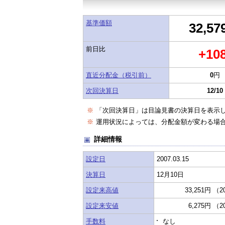
基準価額
32,57
前日比
+10
直近分配金（税引前）
0
円
次回決算日
12/10
※
「次回決算日」は目論見書の決算日を表示
※
運用状況によっては、分配金額が変わる場
詳細情報
設定日
2007.03.15
決算日
12月10日
設定来高値
33,251円 （2
設定来安値
6,275円 （2
手数料
なし