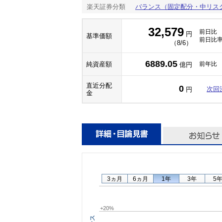
楽天証券分類
バランス（固定配分・中リス
32,579
前日比
円
基準価額
前日比
（8/6）
6889.05
純資産額
前年比
億円
直近分配
0
次回
円
金
3ヵ月
6ヵ月
1年
3年
5
+20%