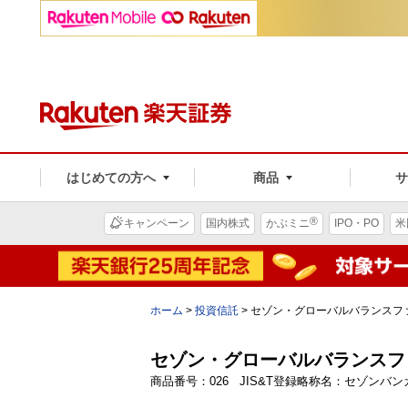
はじめての方へ
商品
®
キャンペーン
国内株式
かぶミニ
IPO・PO
米
ホーム
>
投資信託
>
セゾン・グローバルバランスフ
セゾン・グローバルバランスフ
商品番号：026 JIS&T登録略称名：セゾンバ