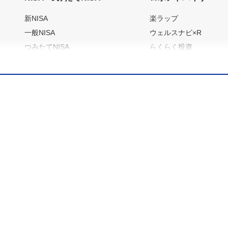
新NISA
楽ラップ
一般NISA
ウェルスナビ×R
つみたてNISA
らくらく投資
ジュニアNISA
NISAをはじめるには
確定拠出年金
iDeCo（イデコ）
楽天証券NISAの魅力
商品一覧
節税シミュレーション
サービス
銀行との口座連携
ポイントプログラム
らくらく入金
銀行との口座連携
らくらく出金
投資情報サービス
残高表示サービス