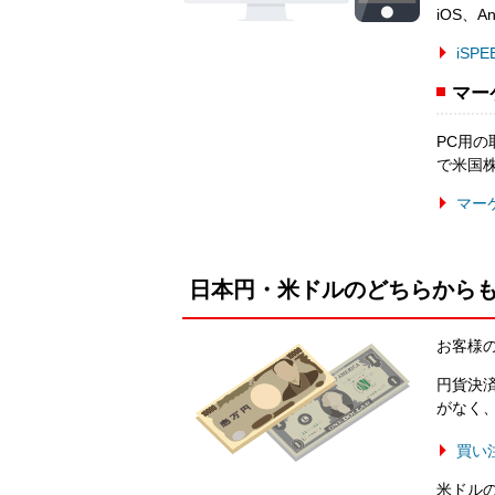
iOS、A
iSPE
マー
PC用
で米国
マー
日本円・米ドルのどちらから
お客様
円貨決
がなく
買い
米ドル