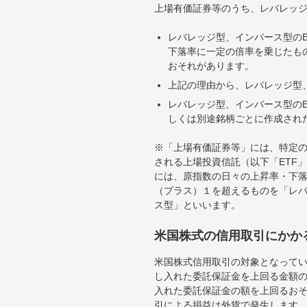
上場有価証券等のうち、レバレッジ
レバレッジ型、インバース型のE
下落率に一定の倍率を乗じたも
おそれがあります。
上記の理由から、レバレッジ型、
レバレッジ型、インバース型のE
しくは別途銘柄ごとに作成され
※「上場有価証券等」には、特定の
される上場投資信託（以下「ETF」
には、原指数の日々の上昇率・下
（プラス）１を超えるものを「レ
ス型」といいます。
米国株式の信用取引にかか
米国株式信用取引の対象となって
し入れた委託保証金を上回る金額
入れた委託保証金の額を上回るお
引による損益は外貨で発生します