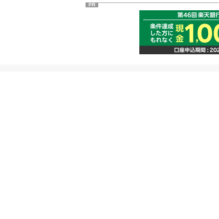
PR
ネット証券の楽天証券についてのご紹介
FXや投資信託など、豊富なオンライントレードで初心者にも
貨建てMMFやFX、海外ETFなどグローバル投資商品も充実。
ホーム
はじめての方へ
総合口座ログイン
楽天証券が選ばれる理
総合口座の開設
口座開設からお取引ま
楽天FX口座の開設
投資ガイド&セミナー
法人口座の開設
楽天証券のあんしん