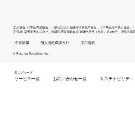
加入協会
日本証券業協会
、
一般社団法人金融先物取引業協会
、
日本商品先物取引協会
、
商号等
楽天証券株式会社／金融商品取引業者 関東財務局長（金商）第195号、商品先物
企業情報
個人情報保護方針
採用情報
© Rakuten Securities, Inc.
楽天グループ
サービス一覧
お問い合わせ一覧
サステナビリティ