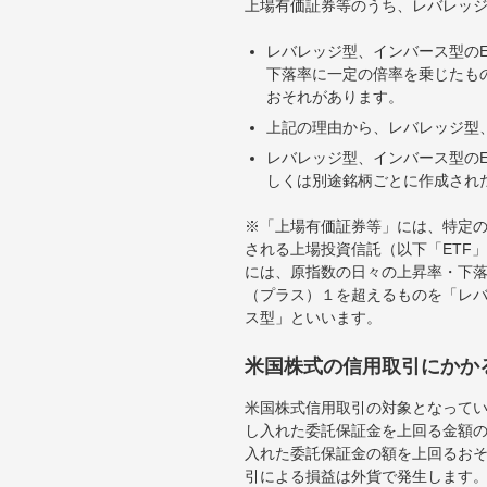
上場有価証券等のうち、レバレッジ
レバレッジ型、インバース型のE
下落率に一定の倍率を乗じたも
おそれがあります。
上記の理由から、レバレッジ型、
レバレッジ型、インバース型のE
しくは別途銘柄ごとに作成され
※「上場有価証券等」には、特定の
される上場投資信託（以下「ETF」
には、原指数の日々の上昇率・下
（プラス）１を超えるものを「レ
ス型」といいます。
米国株式の信用取引にかか
米国株式信用取引の対象となって
し入れた委託保証金を上回る金額
入れた委託保証金の額を上回るお
引による損益は外貨で発生します