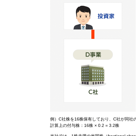
例）C社株を16株保有しており、C社が同社
計算上の付与株：16株 × 0.2 = 3.2株
当社では、1株未満の米国株（fractional