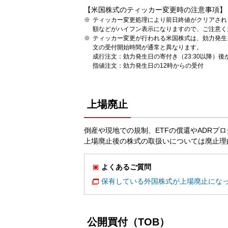
【米国株式のティッカー変更時の注意事項】
ティッカー変更処理により前日終値がクリアされる
額などがハイフン表示になりますので、ご注意く
ティッカー変更が行われる米国株式は、効力発生
文の受付開始時間が通常と異なります。
成行注文：効力発生日の寄付き（23:30以降）後
指値注文：効力発生日の12時からの受付
上場廃止
倒産や現地での規制、ETFの償還やADRプ
上場廃止後の株式の取扱いについては廃止理
よくあるご質問
保有している外国株式が上場廃止にな
公開買付（TOB）