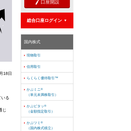
口座開設

総合口座ログイン

国内株式
現物取引

信用取引

9月18日
らくらく優待取引™

かぶミニ
®

（単元未満株取引）
ている
かぶピタッ
®

通じ
（金額指定取引）
かぶツミ
®

（国内株式積立）