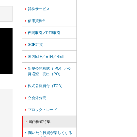
貸株サービス

信用貸株
®

夜間取引／PTS取引

SOR注文

国内ETF／ETN／REIT

新規公開株式（IPO）／公

募増資・売出（PO）
株式公開買付（TOB）

立会外分売

ブロックトレード

国内株式特集

聞いたら投資が楽しくなる
