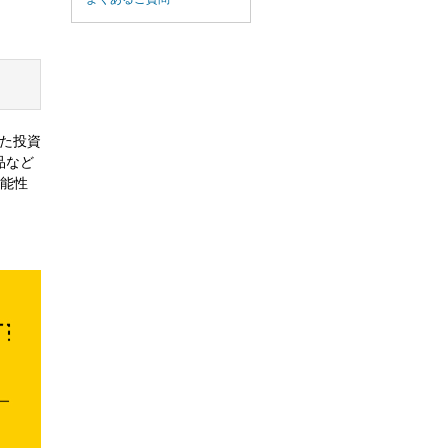
じた投資
品など
可能性