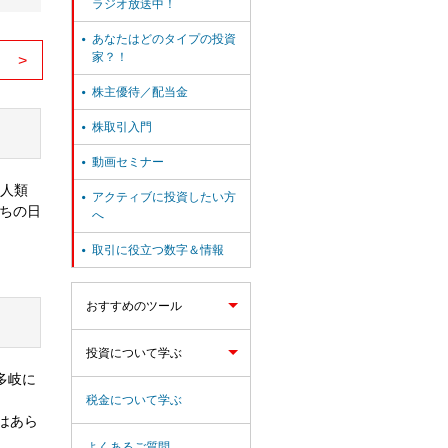
ラジオ放送中！
あなたはどのタイプの投資

家？！
>
株主優待／配当金

株取引入門

動画セミナー

、人類
アクティブに投資したい方

たちの日
へ
取引に役立つ数字＆情報

おすすめのツール
投資について学ぶ
多岐に
税金について学ぶ
用はあら
よくあるご質問