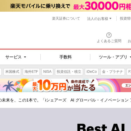
楽天証券について
投資情
法人のお客様
よくあるご質問
手数料
サービス
ツール・アプリ
米国株式
海外ETF
NISA
投資信託・積立
iDeCo
金・プラチナ
F
Iの未来を、この1本で。「iシェアーズ AI グローバル・イノベーション 