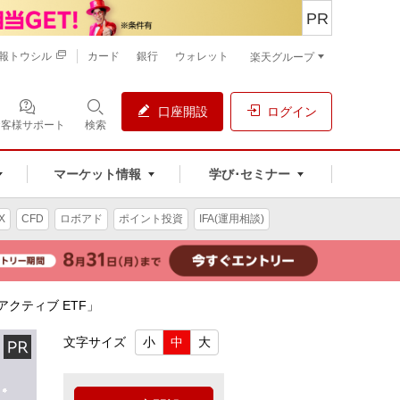
PR
報トウシル
カード
銀行
ウォレット
楽天グループ
口座開設
ログイン
お客様サポート
検索
マーケット情報
学び･セミナー
X
CFD
ロボアド
ポイント投資
IFA(運用相談)
アクティブ ETF」
文字サイズ
小
中
大