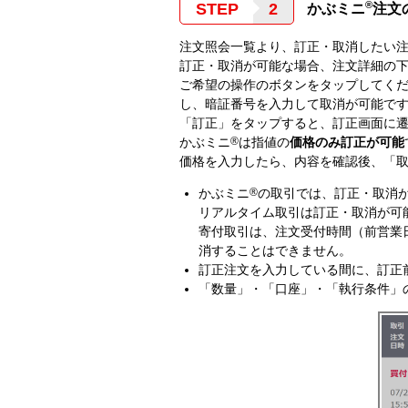
®
STEP
かぶミニ
注文
注文照会一覧より、訂正・取消したい
訂正・取消が可能な場合、注文詳細の
ご希望の操作のボタンをタップしてく
し、暗証番号を入力して取消が可能で
「訂正」をタップすると、訂正画面に
かぶミニ
®
は指値の
価格のみ訂正が可能
価格を入力したら、内容を確認後、「
かぶミニ
®
の取引では、訂正・取消
リアルタイム取引は訂正・取消が可
寄付取引は、注文受付時間（前営業日1
消することはできません。
訂正注文を入力している間に、訂正
「数量」・「口座」・「執行条件」