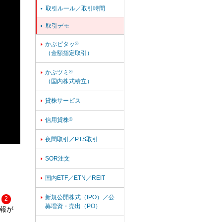
取引ルール／取引時間

取引デモ

かぶピタッ
®

（金額指定取引）
かぶツミ
®

（国内株式積立）
貸株サービス

信用貸株
®

夜間取引／PTS取引

SOR注文

国内ETF／ETN／REIT

新規公開株式（IPO）／公

2
募増資・売出（PO）
報が