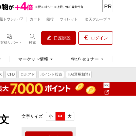
PR
報トウシル
カード
銀行
ウォレット
楽天グループ
口座開設
ログイン
お客様サポート
検索
マーケット情報
学び･セミナー
X
CFD
ロボアド
ポイント投資
IFA(運用相談)
文
文字サイズ
小
中
大