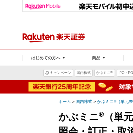
はじめての方へ
商品
®
キャンペーン
国内株式
かぶミニ
IPO・PO
ホーム
>
国内株式
>
かぶミニ
®
（単元未
®
かぶミニ
（単元
照会・訂正・取