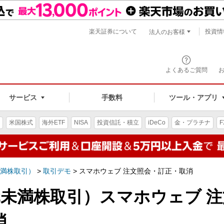
楽天証券について
投資情
法人のお客様
よくあるご質問
手数料
サービス
ツール・アプリ
米国株式
海外ETF
NISA
投資信託・積立
iDeCo
金・プラチナ
F
満株取引）
>
取引デモ
>
スマホウェブ 注文照会・訂正・取消
未満株取引）スマホウェブ 注
消