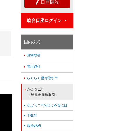
口座開設

総合口座ログイン

国内株式
現物取引

信用取引

らくらく優待取引™

かぶミニ
®

（単元未満株取引）
かぶミニ
®
をはじめるには

手数料

取扱銘柄
