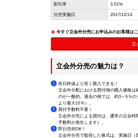
割引率
3.01%
分売実施日
2017/12/14
今すぐ立会外分売にお申込みのお客様は
立
立会外分売の魅力は？
前日終値より安く購入できる！
立会外分配における買付側の購入価格は
のが一般的。過去の例では、約3～5％
より最大10％）。
買付手数料不要！
立会外分売による買付は、通常の立会時
手数料が発生します）。
即日売却OK！
立会外分売で取得した株式は、実施日（