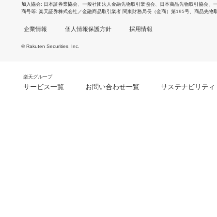
加入協会
日本証券業協会
、
一般社団法人金融先物取引業協会
、
日本商品先物取引協会
、
商号等
楽天証券株式会社／金融商品取引業者 関東財務局長（金商）第195号、商品先物
企業情報
個人情報保護方針
採用情報
© Rakuten Securities, Inc.
楽天グループ
サービス一覧
お問い合わせ一覧
サステナビリティ