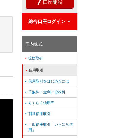
口座開設

総合口座ログイン

国内株式
現物取引

信用取引

信用取引をはじめるには

手数料／金利／貸株料

らくらく信用™

制度信用取引

一般信用取引「いちにち信

用」