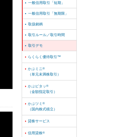
一般信用取引「短期」

一般信用取引「無期限」

取扱銘柄

取引ルール／取引時間

取引デモ

らくらく優待取引™

かぶミニ
®

（単元未満株取引）
かぶピタッ
®

（金額指定取引）
かぶツミ
®

（国内株式積立）
貸株サービス

信用貸株
®
