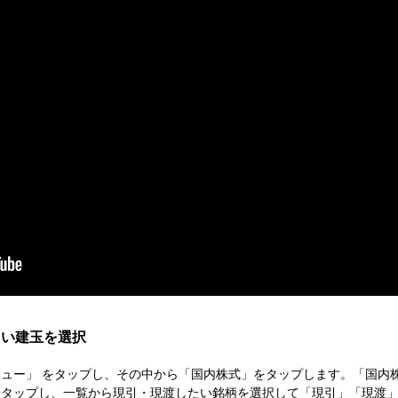
たい建玉を選択
ュー」 をタップし、その中から「国内株式」をタップします。「国内
をタップし、一覧から現引・現渡したい銘柄を選択して「現引」「現渡