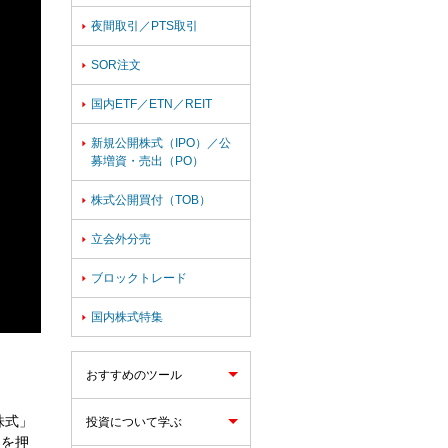
夜間取引／PTS取引

SOR注文

国内ETF／ETN／REIT

新規公開株式（IPO）／公

募増資・売出（PO）
株式公開買付（TOB）

立会外分売

ブロックトレード

国内株式特集

おすすめのツール
株式」
投資について学ぶ
」を押