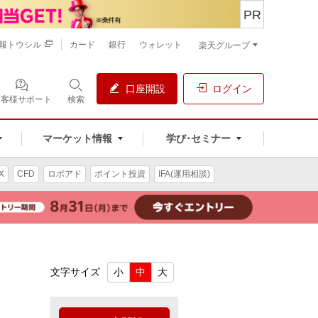
PR
報トウシル
カード
銀行
ウォレット
楽天グループ
口座開設
ログイン
お客様サポート
検索
マーケット情報
学び･セミナー
X
CFD
ロボアド
ポイント投資
IFA(運用相談)
文字サイズ
小
中
大