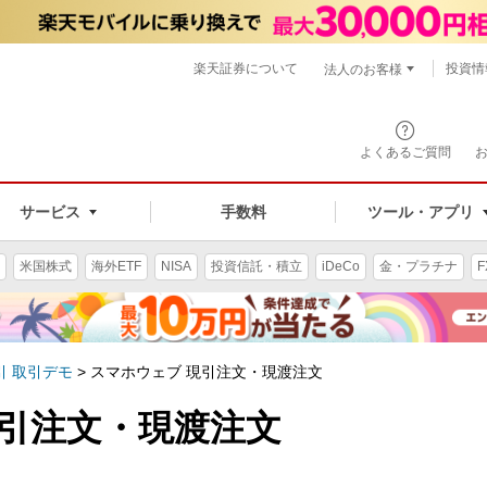
楽天証券について
投資情
法人のお客様
よくあるご質問
手数料
サービス
ツール・アプリ
米国株式
海外ETF
NISA
投資信託・積立
iDeCo
金・プラチナ
F
引 取引デモ
>
スマホウェブ 現引注文・現渡注文
現引注文・現渡注文