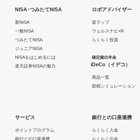
NISA･つみたてNISA
ロボアドバイザー
新NISA
楽ラップ
一般NISA
ウェルスナビ×R
つみたてNISA
らくらく投資
ジュニアNISA
NISAをはじめるには
確定拠出年金
iDeCo（イデコ）
楽天証券NISAの魅力
商品一覧
節税シミュレーション
サービス
銀行との口座連携
ポイントプログラム
らくらく入金
銀行との口座連携
らくらく出金