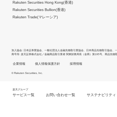
Rakuten Securities Hong Kong(香港)
Rakuten Securities Bullion(香港)
Rakuten Trade(マレーシア)
加入協会
日本証券業協会
、
一般社団法人金融先物取引業協会
、
日本商品先物取引協会
、
商号等
楽天証券株式会社／金融商品取引業者 関東財務局長（金商）第195号、商品先物
企業情報
個人情報保護方針
採用情報
© Rakuten Securities, Inc.
楽天グループ
サービス一覧
お問い合わせ一覧
サステナビリティ