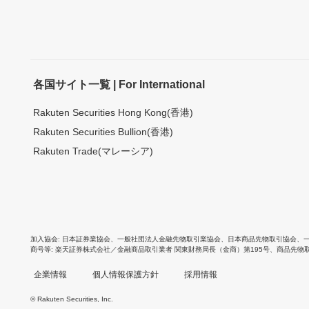
各国サイト一覧 | For International
Rakuten Securities Hong Kong(香港)
Rakuten Securities Bullion(香港)
Rakuten Trade(マレーシア)
加入協会
日本証券業協会
、
一般社団法人金融先物取引業協会
、
日本商品先物取引協会
、
商号等
楽天証券株式会社／金融商品取引業者 関東財務局長（金商）第195号、商品先物
企業情報
個人情報保護方針
採用情報
© Rakuten Securities, Inc.