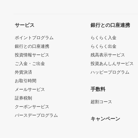
サービス
銀行との口座連携
ポイントプログラム
らくらく入金
銀行との口座連携
らくらく出金
投資情報サービス
残高表示サービス
ご入金・ご出金
投資あんしんサービス
外貨決済
ハッピープログラム
お取引時間
手数料
メールサービス
証券税制
超割コース
クーポンサービス
バースデープログラム
キャンペーン