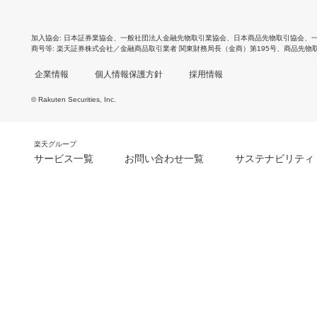
加入協会
日本証券業協会
、
一般社団法人金融先物取引業協会
、
日本商品先物取引協会
、
商号等
楽天証券株式会社／金融商品取引業者 関東財務局長（金商）第195号、商品先物
企業情報
個人情報保護方針
採用情報
© Rakuten Securities, Inc.
楽天グループ
サービス一覧
お問い合わせ一覧
サステナビリティ