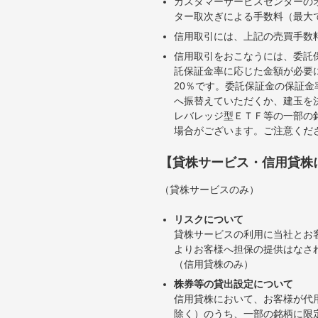
カスタマーサービスセンターの
ター取次ぎによる手数料（最大で
信用取引には、上記の売買手数
信用取引をおこなうには、委託
託保証金率に応じた金額が必要
20％です。委託保証金の保証
へ振替えていただくか、建玉を
レバレッジ型ＥＴＦ等の一部の
場合がございます。ご注意くだ
【貸株サービス・信用貸株
（貸株サービスのみ）
リスクについて
貸株サービスの利用に当社とお
よりお客様へ担保の提供はなさ
（信用貸株のみ）
株券等の貸出設定について
信用貸株において、お客様が代
除く）のうち、一部の銘柄に限