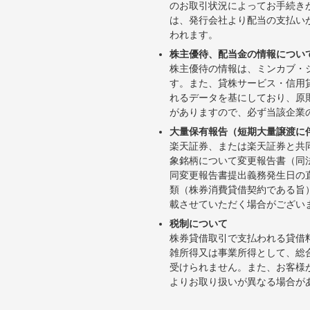
のお取引状況によってお手続き
は、発行会社より配当の支払い
われます。
株主優待、配当金の情報につい
株主優待の情報は、ミンカブ・
す。また、貸株サービス・信用貸株内
れるデータを基にしており、原
がありますので、必ず当該企業
大量保有報告（短期大量譲渡に
楽天証券、または楽天証券と共
象銘柄について変更報告書（同
同変更報告書提出義務発生日の
類（株券消費貸借契約である旨
載させていただく場合がござい
税制について
株券貸借取引で支払われる貸借
雑所得又は事業所得として、総
受けられません。また、お客様
よりお取り扱いが異なる場合が