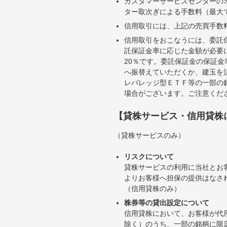
カスタマーサービスセンターの
ター取次ぎによる手数料（最大で
信用取引には、上記の売買手数
信用取引をおこなうには、委託
託保証金率に応じた金額が必要
20％です。委託保証金の保証
へ振替えていただくか、建玉を
レバレッジ型ＥＴＦ等の一部の
場合がございます。ご注意くだ
【貸株サービス・信用貸株
（貸株サービスのみ）
リスクについて
貸株サービスの利用に当社とお
よりお客様へ担保の提供はなさ
（信用貸株のみ）
株券等の貸出設定について
信用貸株において、お客様が代
除く）のうち、一部の銘柄に限