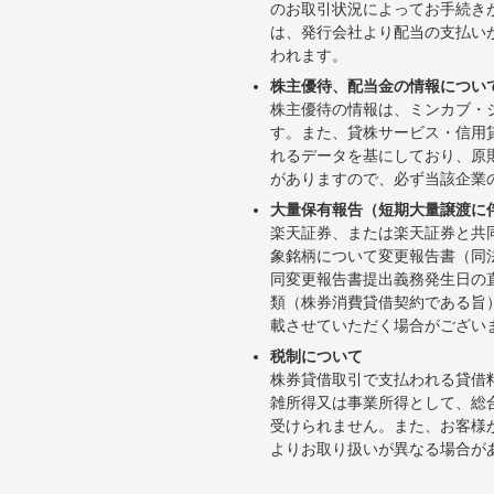
のお取引状況によってお手続き
は、発行会社より配当の支払い
われます。
株主優待、配当金の情報につい
株主優待の情報は、ミンカブ・
す。また、貸株サービス・信用貸株内
れるデータを基にしており、原
がありますので、必ず当該企業
大量保有報告（短期大量譲渡に
楽天証券、または楽天証券と共
象銘柄について変更報告書（同
同変更報告書提出義務発生日の
類（株券消費貸借契約である旨
載させていただく場合がござい
税制について
株券貸借取引で支払われる貸借
雑所得又は事業所得として、総
受けられません。また、お客様
よりお取り扱いが異なる場合が