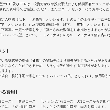
型のETF及びETNは、投資対象物や投資手法により銘柄固有のリスク
された資料等でご確認いただく、またはコールセンターにてお尋ねくだ
特定の指標（以下、「原指数」といいます。）の日々の上昇率・下落率
TF」といいます。）及び指数連動証券（以下、「ETN」といいます。）
・下落率に一定の倍率を乗じて算出された数値を対象指数とするものが
「レバレッジ型」といい、－（マイナス）のもの（マイナス１倍以内の
スク】
ている株式等の株価（価格）の変動等により損失が生じるおそれがあり
をおこなうことができるため、大きな損失が発生する可能性があります
あります。
場合、委託保証金率を100％（レバレッジ1倍）としており、信用取
かる費用】
ロコース」「超割コース」「いちにち定額コース」の3コースから選択
いては、「信用取引口座」「らくらく信用取引口座」両方を指します。