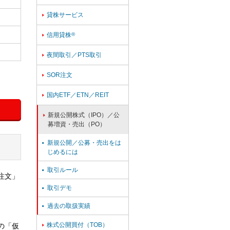
貸株サービス

信用貸株
®

夜間取引／PTS取引

SOR注文

国内ETF／ETN／REIT

新規公開株式（IPO）／公

募増資・売出（PO）
新規公開／公募・売出をは

じめるには
取引ルール

注文」
取引デモ

過去の取扱実績

株式公開買付（TOB）
の「仮
