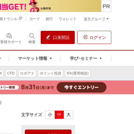
PR
報トウシル
カード
銀行
ウォレット
楽天グループ
口座開設
ログイン
お客様サポート
検索
マーケット情報
学び･セミナー
X
CFD
ロボアド
ポイント投資
IFA(運用相談)
ス）
文字サイズ
小
中
大