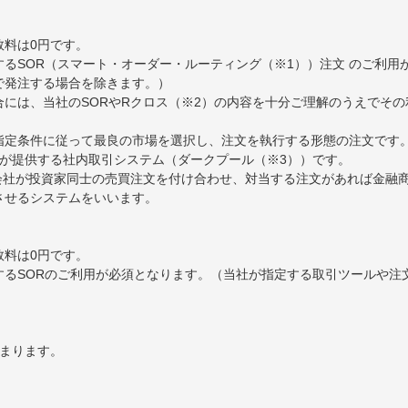
数料は0円です。
るSOR（スマート・オーダー・ルーティング（※1））注文 のご利用
で発注する場合を除きます。）
には、当社のSORやRクロス（※2）の内容を十分ご理解のうえでそ
ら指定条件に従って最良の市場を選択し、注文を執行する形態の注文です
券が提供する社内取引システム（ダークプール（※3））です。
券会社が投資家同士の売買注文を付け合わせ、対当する注文があれば金融
約定させるシステムをいいます。
数料は0円です。
するSORのご利用が必須となります。（当社が指定する取引ツールや注
決まります。