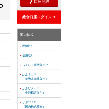
口座開設

つ
総合口座ログイン

国内株式
現物取引

信用取引

らくらく優待取引™

かぶミニ
®

（単元未満株取引）
かぶピタッ
®

（金額指定取引）
かぶツミ
®

（国内株式積立）