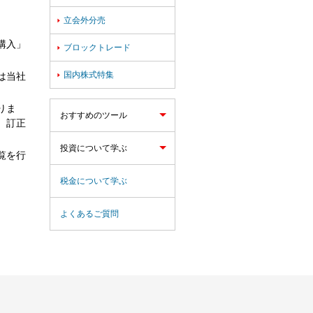
立会外分売

購入」
ブロックトレード

国内株式特集

は当社
りま
おすすめのツール
、訂正
投資について学ぶ
覧を行
税金について学ぶ
よくあるご質問