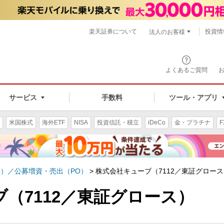
楽天証券について
投資情
法人のお客様
よくあるご質問
手数料
サービス
ツール・アプリ
米国株式
海外ETF
NISA
投資信託・積立
iDeCo
金・プラチナ
F
O）／公募増資・売出（PO）
>
株式会社キューブ（7112／東証グロー
（7112／東証グロース）