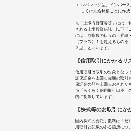
レバレッジ型、インバース
しくは別途銘柄ごとに作成
※「上場有価証券等」には、
される上場投資信託（以下「E
には、原指数の日々の上昇率
（プラス）１を超えるものを
ス型」といいます。
【信用取引にかかるリ
信用取引は取引の対象となっ
託保証金を上回る金額の取引
保証金の額を上回るおそれが
※「らくらく信用取引口座」の
内に制限しています。
【株式等のお取引にか
国内株式の委託手数料は「ゼ
用取引と記載のある箇所につ