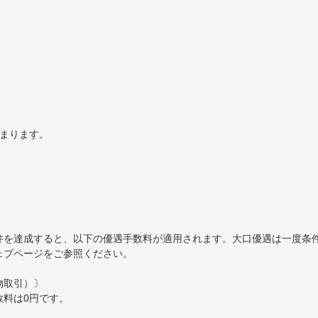
）
決まります。
件を達成すると、以下の優遇手数料が適用されます。大口優遇は一度条
ェブページをご参照ください。
物取引）〕
数料は0円です。