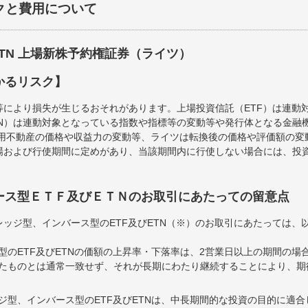
クと費用について
ETN 上場新株予約権証券（ライツ）
かるリスク】
等により損失が生じるおそれがあります。上場投資信託（ETF）は連動
TN）は連動対象となっている指数や指標等の変動等や発行体となる金融
運用不動産の価格や収益力の変動等、ライツは転換後の価格や評価額の
場および行使期間に定めがあり、当該期間内に行使しない場合には、投
ース型ＥＴＦ及びＥＴＮのお取引にあたっての留意点
ッジ型、インバース型のETF及びETN（※）のお取引にあたっては、
型のETF及びETNの価額の上昇率・下落率は、2営業日以上の期間の場
たものとは通常一致せず、それが長期にわたり継続することにより、期
ジ型、インバース型のETF及びETNは、中長期間的な投資の目的に適