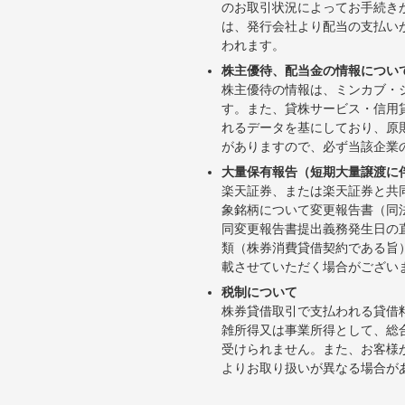
のお取引状況によってお手続き
は、発行会社より配当の支払い
われます。
株主優待、配当金の情報につい
株主優待の情報は、ミンカブ・
す。また、貸株サービス・信用貸株内
れるデータを基にしており、原
がありますので、必ず当該企業
大量保有報告（短期大量譲渡に
楽天証券、または楽天証券と共
象銘柄について変更報告書（同
同変更報告書提出義務発生日の
類（株券消費貸借契約である旨
載させていただく場合がござい
税制について
株券貸借取引で支払われる貸借
雑所得又は事業所得として、総
受けられません。また、お客様
よりお取り扱いが異なる場合が