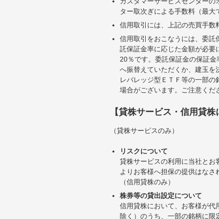
カスタマーサービスセンターの
ター取次ぎによる手数料（最大で
信用取引には、上記の売買手数
信用取引をおこなうには、委託
託保証金率に応じた金額が必要
20％です。委託保証金の保証
へ振替えていただくか、建玉を
レバレッジ型ＥＴＦ等の一部の
場合がございます。ご注意くだ
【貸株サービス・信用貸株
（貸株サービスのみ）
リスクについて
貸株サービスの利用に当社とお
よりお客様へ担保の提供はなさ
（信用貸株のみ）
株券等の貸出設定について
信用貸株において、お客様が代
除く）のうち、一部の銘柄に限