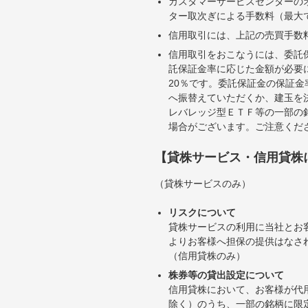
カスタマーサービスセンターの
ター取次ぎによる手数料（最大で
信用取引には、上記の売買手数
信用取引をおこなうには、委託
託保証金率に応じた金額が必要
20％です。委託保証金の保証
へ振替えていただくか、建玉を
レバレッジ型ＥＴＦ等の一部の
場合がございます。ご注意くだ
【貸株サービス・信用貸株
（貸株サービスのみ）
リスクについて
貸株サービスの利用に当社とお
よりお客様へ担保の提供はなさ
（信用貸株のみ）
株券等の貸出設定について
信用貸株において、お客様が代
除く）のうち、一部の銘柄に限