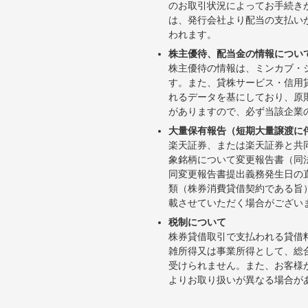
のお取引状況によってお手続き
は、発行会社より配当の支払い
われます。
株主優待、配当金の情報につい
株主優待の情報は、ミンカブ・
す。また、貸株サービス・信用貸株内
れるデータを基にしており、原
がありますので、必ず当該企業
大量保有報告（短期大量譲渡に
楽天証券、または楽天証券と共
象銘柄について変更報告書（同
同変更報告書提出義務発生日の
類（株券消費貸借契約である旨
載させていただく場合がござい
税制について
株券貸借取引で支払われる貸借
雑所得又は事業所得として、総
受けられません。また、お客様
よりお取り扱いが異なる場合が