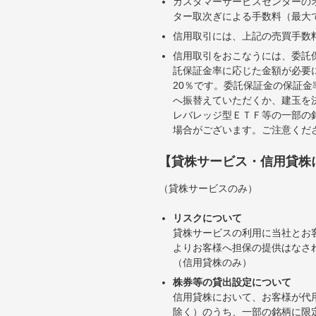
カスタマーサービスセンターの
ター取次ぎによる手数料（最大で
信用取引には、上記の売買手数
信用取引をおこなうには、委託
託保証金率に応じた金額が必要
20％です。委託保証金の保証
へ振替えていただくか、建玉を
レバレッジ型ＥＴＦ等の一部の
場合がございます。ご注意くだ
【貸株サービス・信用貸株
（貸株サービスのみ）
リスクについて
貸株サービスの利用に当社とお
よりお客様へ担保の提供はなさ
（信用貸株のみ）
株券等の貸出設定について
信用貸株において、お客様が代
除く）のうち、一部の銘柄に限