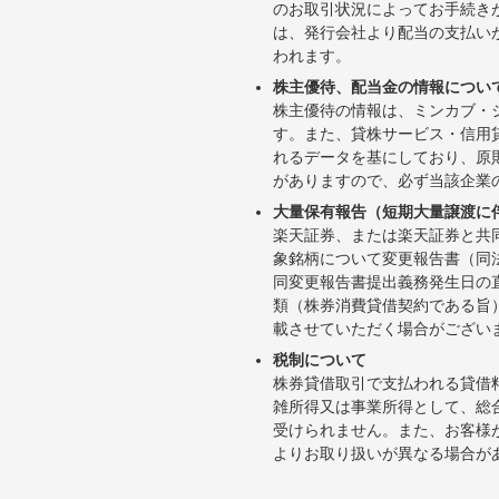
のお取引状況によってお手続き
は、発行会社より配当の支払い
われます。
株主優待、配当金の情報につい
株主優待の情報は、ミンカブ・
す。また、貸株サービス・信用貸株内
れるデータを基にしており、原
がありますので、必ず当該企業
大量保有報告（短期大量譲渡に
楽天証券、または楽天証券と共
象銘柄について変更報告書（同
同変更報告書提出義務発生日の
類（株券消費貸借契約である旨
載させていただく場合がござい
税制について
株券貸借取引で支払われる貸借
雑所得又は事業所得として、総
受けられません。また、お客様
よりお取り扱いが異なる場合が