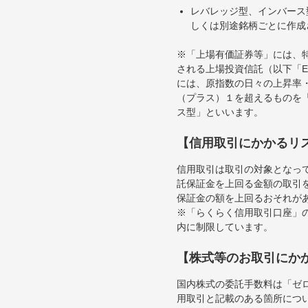
レバレッジ型、インバース
しくは別途銘柄ごとに作成
※「上場有価証券等」には、
される上場投資信託（以下「E
には、原指数の日々の上昇率
（プラス）１を超えるものを
ス型」といいます。
【信用取引にかかるリ
信用取引は取引の対象となっ
託保証金を上回る金額の取引
保証金の額を上回るおそれが
※「らくらく信用取引口座」の
内に制限しています。
【株式等のお取引にか
国内株式の委託手数料は「ゼ
用取引と記載のある箇所につ