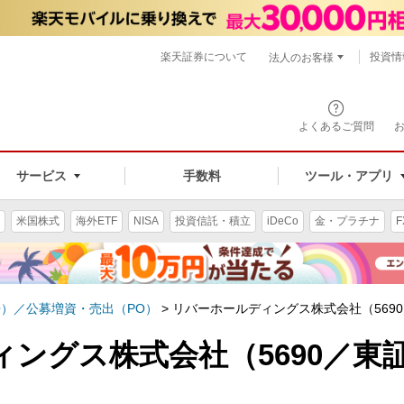
楽天証券について
投資情
法人のお客様
よくあるご質問
手数料
サービス
ツール・アプリ
米国株式
海外ETF
NISA
投資信託・積立
iDeCo
金・プラチナ
F
O）／公募増資・売出（PO）
>
リバーホールディングス株式会社（5690
ングス株式会社（5690／東証