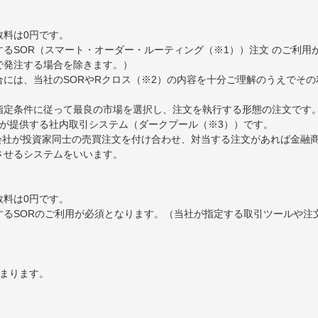
数料は0円です。
るSOR（スマート・オーダー・ルーティング（※1））注文 のご利用
で発注する場合を除きます。）
には、当社のSORやRクロス（※2）の内容を十分ご理解のうえでそ
ら指定条件に従って最良の市場を選択し、注文を執行する形態の注文です
券が提供する社内取引システム（ダークプール（※3））です。
券会社が投資家同士の売買注文を付け合わせ、対当する注文があれば金融
約定させるシステムをいいます。
数料は0円です。
するSORのご利用が必須となります。（当社が指定する取引ツールや注
決まります。