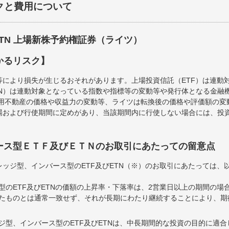
クと費用について
ETN 上場新株予約権証券（ライツ）
かるリスク】
等により損失が生じるおそれがあります。上場投資信託（ETF）は連動
TN）は連動対象となっている指数や指標等の変動等や発行体となる金融
運用不動産の価格や収益力の変動等、ライツは転換後の価格や評価額の
場および行使期間に定めがあり、当該期間内に行使しない場合には、投
ース型ＥＴＦ及びＥＴＮのお取引にあたっての留意点
ッジ型、インバース型のETF及びETN（※）のお取引にあたっては、
型のETF及びETNの価額の上昇率・下落率は、2営業日以上の期間の場
たものとは通常一致せず、それが長期にわたり継続することにより、期
ジ型、インバース型のETF及びETNは、中長期間的な投資の目的に適