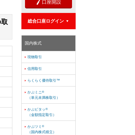
口座開設

の取
総合口座ログイン

国内株式
現物取引

信用取引

らくらく優待取引™

かぶミニ
®

（単元未満株取引）
かぶピタッ
®

（金額指定取引）
かぶツミ
®

（国内株式積立）