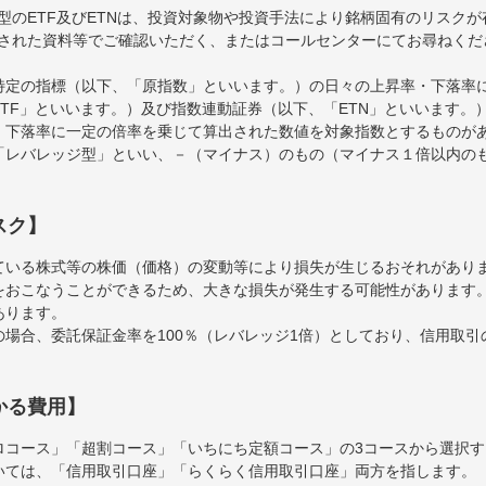
型のETF及びETNは、投資対象物や投資手法により銘柄固有のリスク
された資料等でご確認いただく、またはコールセンターにてお尋ねくだ
特定の指標（以下、「原指数」といいます。）の日々の上昇率・下落率
TF」といいます。）及び指数連動証券（以下、「ETN」といいます。）
・下落率に一定の倍率を乗じて算出された数値を対象指数とするものが
「レバレッジ型」といい、－（マイナス）のもの（マイナス１倍以内の
スク】
ている株式等の株価（価格）の変動等により損失が生じるおそれがあり
をおこなうことができるため、大きな損失が発生する可能性があります
あります。
場合、委託保証金率を100％（レバレッジ1倍）としており、信用取
かる費用】
ロコース」「超割コース」「いちにち定額コース」の3コースから選択
いては、「信用取引口座」「らくらく信用取引口座」両方を指します。