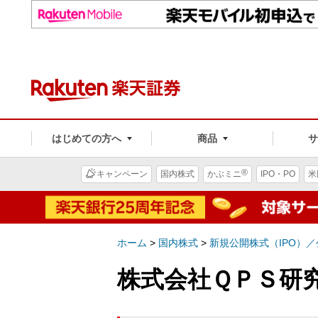
はじめての方へ
商品
®
キャンペーン
国内株式
かぶミニ
IPO・PO
米
ホーム
>
国内株式
>
新規公開株式（IPO）
株式会社ＱＰＳ研究