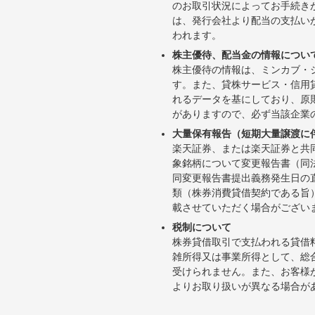
のお取引状況によってお手続き
は、発行会社より配当の支払い
われます。
株主優待、配当金の情報につい
株主優待の情報は、ミンカブ・
す。また、貸株サービス・信用貸株内
れるデータを基にしており、原
がありますので、必ず当該企業
大量保有報告（短期大量譲渡に
楽天証券、または楽天証券と共
象銘柄について変更報告書（同
同変更報告書提出義務発生日の
類（株券消費貸借契約である旨
載させていただく場合がござい
税制について
株券貸借取引で支払われる貸借
雑所得又は事業所得として、総
受けられません。また、お客様
よりお取り扱いが異なる場合が