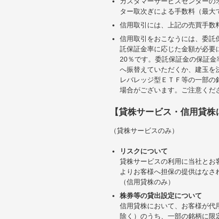
カスタマーサービスセンターの
ター取次ぎによる手数料（最大で
信用取引には、上記の売買手数
信用取引をおこなうには、委託
託保証金率に応じた金額が必要
20％です。委託保証金の保証
へ振替えていただくか、建玉を
レバレッジ型ＥＴＦ等の一部の
場合がございます。ご注意くだ
【貸株サービス・信用貸株
（貸株サービスのみ）
リスクについて
貸株サービスの利用に当社とお
よりお客様へ担保の提供はなさ
（信用貸株のみ）
株券等の貸出設定について
信用貸株において、お客様が代
除く）のうち、一部の銘柄に限