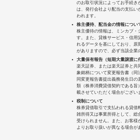
のお取引状況によってお手続き
は、発行会社より配当の支払い
われます。
株主優待、配当金の情報につい
株主優待の情報は、ミンカブ・
す。また、貸株サービス・信用貸株内
れるデータを基にしており、原
がありますので、必ず当該企業
大量保有報告（短期大量譲渡に
楽天証券、または楽天証券と共
象銘柄について変更報告書（同
同変更報告書提出義務発生日の
類（株券消費貸借契約である旨
載させていただく場合がござい
税制について
株券貸借取引で支払われる貸借
雑所得又は事業所得として、総
受けられません。また、お客様
よりお取り扱いが異なる場合が