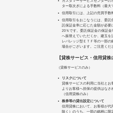
カスタマーサービスセンターの
ター取次ぎによる手数料（最大で
信用取引には、上記の売買手数
信用取引をおこなうには、委託
託保証金率に応じた金額が必要
20％です。委託保証金の保証
へ振替えていただくか、建玉を
レバレッジ型ＥＴＦ等の一部の
場合がございます。ご注意くだ
【貸株サービス・信用貸株
（貸株サービスのみ）
リスクについて
貸株サービスの利用に当社とお
よりお客様へ担保の提供はなさ
（信用貸株のみ）
株券等の貸出設定について
信用貸株において、お客様が代
除く）のうち、一部の銘柄に限