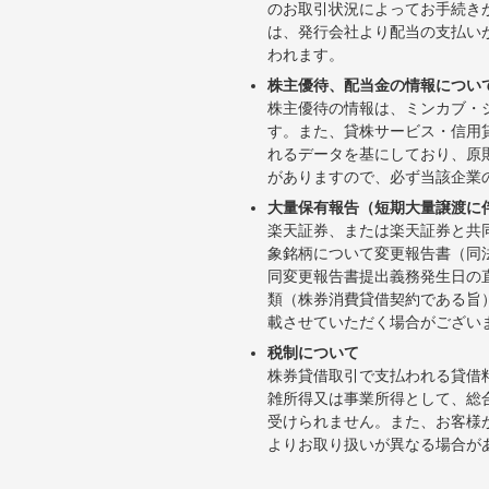
のお取引状況によってお手続き
は、発行会社より配当の支払い
われます。
株主優待、配当金の情報につい
株主優待の情報は、ミンカブ・
す。また、貸株サービス・信用貸株内
れるデータを基にしており、原
がありますので、必ず当該企業
大量保有報告（短期大量譲渡に
楽天証券、または楽天証券と共
象銘柄について変更報告書（同
同変更報告書提出義務発生日の
類（株券消費貸借契約である旨
載させていただく場合がござい
税制について
株券貸借取引で支払われる貸借
雑所得又は事業所得として、総
受けられません。また、お客様
よりお取り扱いが異なる場合が