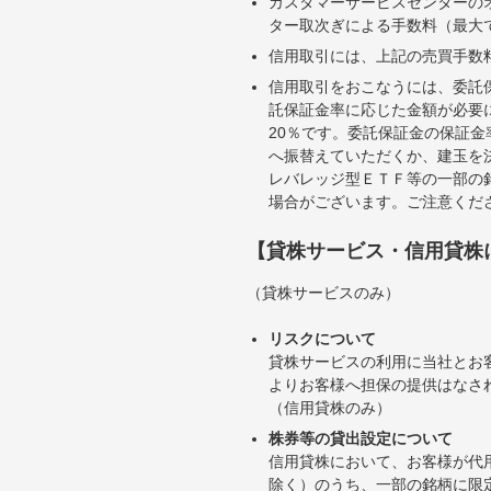
カスタマーサービスセンターの
ター取次ぎによる手数料（最大で
信用取引には、上記の売買手数
信用取引をおこなうには、委託
託保証金率に応じた金額が必要
20％です。委託保証金の保証
へ振替えていただくか、建玉を
レバレッジ型ＥＴＦ等の一部の
場合がございます。ご注意くだ
【貸株サービス・信用貸株
（貸株サービスのみ）
リスクについて
貸株サービスの利用に当社とお
よりお客様へ担保の提供はなさ
（信用貸株のみ）
株券等の貸出設定について
信用貸株において、お客様が代
除く）のうち、一部の銘柄に限