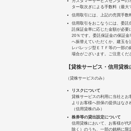
カスタマーサービスセンターの
ター取次ぎによる手数料（最大で
信用取引には、上記の売買手数
信用取引をおこなうには、委託
託保証金率に応じた金額が必要
20％です。委託保証金の保証
へ振替えていただくか、建玉を
レバレッジ型ＥＴＦ等の一部の
場合がございます。ご注意くだ
【貸株サービス・信用貸株
（貸株サービスのみ）
リスクについて
貸株サービスの利用に当社とお
よりお客様へ担保の提供はなさ
（信用貸株のみ）
株券等の貸出設定について
信用貸株において、お客様が代
除く）のうち、一部の銘柄に限