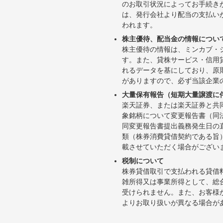
のお取引状況によってお手続き
は、発行会社より配当の支払い
われます。
株主優待、配当金の情報につい
株主優待の情報は、ミンカブ・
す。また、貸株サービス・信用貸株内
れるデータを基にしており、原
がありますので、必ず当該企業
大量保有報告（短期大量譲渡に
楽天証券、または楽天証券と共
象銘柄について変更報告書（同
同変更報告書提出義務発生日の
類（株券消費貸借契約である旨
載させていただく場合がござい
税制について
株券貸借取引で支払われる貸借
雑所得又は事業所得として、総
受けられません。また、お客様
よりお取り扱いが異なる場合が